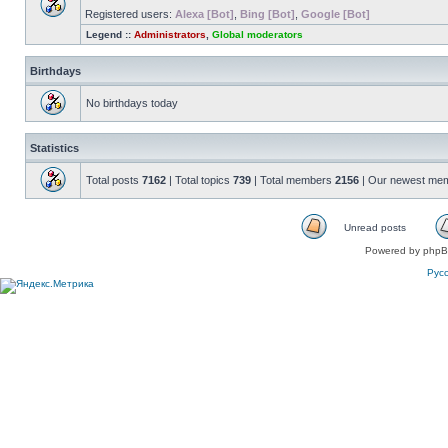
Registered users:
Alexa [Bot]
,
Bing [Bot]
,
Google [Bot]
Legend ::
Administrators
,
Global moderators
Birthdays
No birthdays today
Statistics
Total posts
7162
| Total topics
739
| Total members
2156
| Our newest me
Unread posts
Powered by phpB
Рус