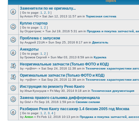
Topics
Заменители по не оригиналу...
[ Go to page:
1
,
2
,
3
]
by Anton PO » Sat Jan 12, 2013 11:57 am in
Тормозная система
Куплю стартер
[ Go to page:
1
,
2
]
by Огуретрикс » Tue Jul 19, 2016 5:31 am in
Продажа и покупка запчастей, а
Проблема с запуском
by Андрей 21UA » Sun Sep 25, 2016 8:17 am in
Двигатель
Анекдоты
[ Go to page:
1
,
2
]
by Громов Сергей » Sun Mar 03, 2013 8:59 am in
Курилка
Неоригинальные запчасти (Только ФОТО и КОД)
by -=p@m=- » Sat Sep 24, 2016 11:38 am in
Технические характеристики авт
Оригинальные запчасти (Только ФОТО и КОД)
by -=p@m=- » Sat Sep 24, 2016 11:38 am in
Технические характеристики авт
Инструкция по ремонту Рено Канго
by Илья Кузнуцов » Fri May 30, 2014 9:18 am in
Техническая документация
Замена правого сальника дифференциала
by Grivl » Fri Sep 16, 2016 1:59 pm in
Своими силами
Разбираю Рено Кангу пассажир 1.4 бензин 2005 год Москва
[ Go to page:
1
,
2
,
3
,
4
]
by
Anton
» Fri Feb 12, 2016 10:13 pm in
Продажа и покупка запчастей, аксес