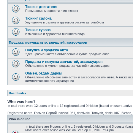
Тюнинг двигателя
Повышение мощности, чип-тюнинг
Тюнинг салона
Улучшение в салоне и грузовом отсеке автомобиля
Тюнинг кузова
Изменение и доработка внешнего вида
Продажа, покупка авто, запчастей, аксессуаров
Покупка и продажа авто
Здесь размещаются объявления о купле-продаже авто
Продажа и покупка запчастей, аксессуаров
Объявление о купле-продаже запчастей и аксессуаров
Обмен, отдам даром
Объявление об обмене запчастей и аксессуаров или авто. А также все
символическое вознаграждение
Board index
Who was here?
In total there were
12
users online :: 12 registered and 0 hidden (based on users active
Registered users:
Громов Сергей
,
novice1981
,
demivale
,
Temysh
,
denisuk87
,
Bizhan
,
Who is online
In total there are
6
users online :: 3 registered, 0 hidden and 3 guests (bas
Most users ever online was
228
on Sat Sep 10, 2016 7:14 pm