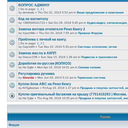
ВОПРОС АДМИНУ
[ Go to page:
1
,
2
]
by demivale » Thu Oct 31, 2013 5:52 pm in
Ваши предложения и пожелания
Код на магнитолу
by +380500241723 » Sat Oct 26, 2019 5:45 pm in
Аудио-видео, сигнализации,
Замена мотора отопителя Рено Кангу 2
by VyachMin » Thu Oct 24, 2019 7:55 am in
Правила Форума
Проблема с печкой на кангу.
[ Go to page:
1
,
2
]
by СергейН » Tue Nov 22, 2016 5:33 pm in
Системы отопления, печки
Замена масла в АКПП
by Ольга-СПб » Sun Sep 15, 2019 1:39 am in
Подвеска и трансмиссия
Доработки по-русски (КОЛХОЗ)
by На Гуфе » Mon Apr 15, 2019 10:01 am in
Своими силами
Регулировка ручника
by
Almeida
» Mon Jun 03, 2013 5:12 am in
Тормозная система
Куплю блок АВС на Рено Кенгу
by AVSgibsman » Fri Aug 16, 2019 1:27 pm in
Продажа и покупка запчастей, а
Куплю оригинальный багажник на крышу (7701410293 ) Москва.
by На Гуфе » Thu Aug 08, 2019 10:55 pm in
Продажа и покупка запчастей, ак
Forum
Форум