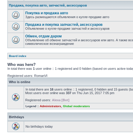
Продажа, покупка авто, запчастей, аксессуаров
Покупка и продажа авто
Здесь размещаются объявления о купле-продаже авто
Продажа и покупка запчастей, аксессуаров
Объявление о купле-продаже запчастей и аксессуаров
Обмен, отдам даром
Объявление об обмене запчастей и аксессуаров или авто. А также все
символическое вознаграждение
Board index
Who was here?
In total there was
1
user online :: 1 registered and 0 hidden (based on users active toda
Registered users:
RomanVl
Who is online
In total there are
16
users online :: 1 registered, 0 hidden and 15 guests (b
Most users ever online was
337
on Thu Jun 15, 2017 7:05 pm
Registered users:
Alexa [Bot]
Legend ::
Administrators
,
Global moderators
Birthdays
No birthdays today