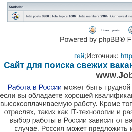
Statistics
Total posts
8986
| Total topics
1006
| Total members
2964
| Our newest m
Unread posts
Powered by phpBB® F
гей
;Источник:
htt
Сайт для поиска свежих вака
www.Job
Работа в России
может быть трудной 
если вы обладаете хорошей квалификац
высокооплачиваемую работу. Кроме тог
отраслях, таких как IT-технологии и 
выбор работы в России зависит от в
случае, Россия может предложить 