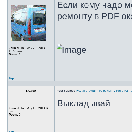
Если кому надо м
ремонту в PDF ок
______________
Joined:
Thu May 29, 2014
11:56 am
Posts:
2
Top
krab55
Post subject:
Re: Инструкция по ремонту Рено Канг
Выкладывай
Joined:
Tue May 06, 2014 6:53
pm
Posts:
6
Top