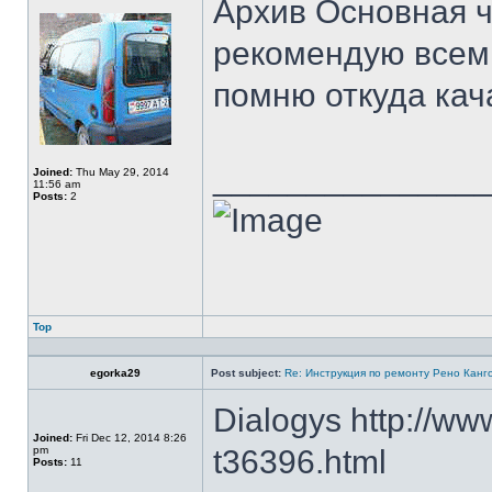
Архив Основная ч
рекомендую всем 
помню откуда кач
______________
Joined:
Thu May 29, 2014
11:56 am
Posts:
2
Top
egorka29
Post subject:
Re: Инструкция по ремонту Рено Канг
Dialogys http://w
Joined:
Fri Dec 12, 2014 8:26
pm
t36396.html
Posts:
11