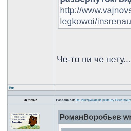
http://www.vajnov
legkowoi/insrenau
Че-то ни че нету...
Top
demivale
Post subject:
Re: Инструкция по ремонту Рено Канг
РоманВоробьев wr