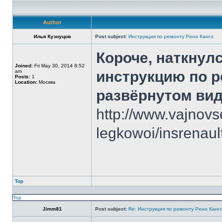
Author
Илья Кузнуцов
Post subject:
Инструкция по ремонту Рено Канго
Короче, наткнул
Joined:
Fri May 30, 2014 8:52
am
инструкцию по р
Posts:
1
Location:
Москва
развёрнутом вид
http://www.vajnovs
legkowoi/insrenau
Top
Top
Jimm81
Post subject:
Re: Инструкция по ремонту Рено Канг