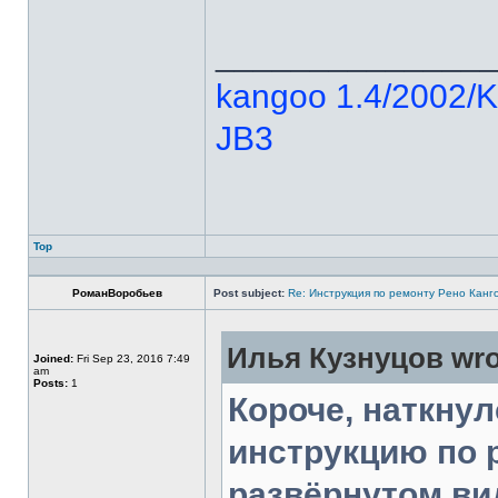
______________
kangoo 1.4/2002/
JB3
Top
РоманВоробьев
Post subject:
Re: Инструкция по ремонту Рено Канг
Илья Кузнуцов wro
Joined:
Fri Sep 23, 2016 7:49
am
Posts:
1
Короче, наткнул
инструкцию по 
развёрнутом ви