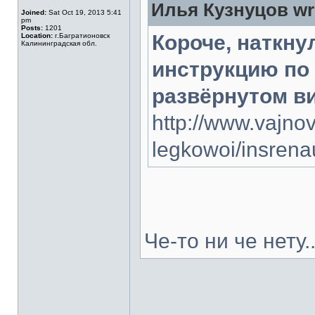
Илья Кузнуцов wr
Joined:
Sat Oct 19, 2013 5:41
pm
Posts:
1201
Короче, наткну
Location:
г.Багратионовск
Калининградская обл.
инструкцию по 
развёрнутом ви
http://www.vajno
legkowoi/insrena
Че-то ни че нету..