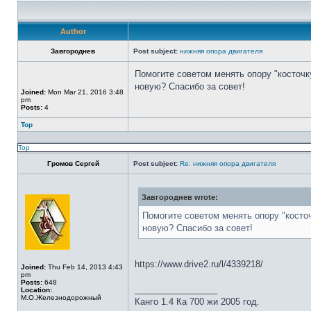
Author
Завгороднев
Post subject:
нижняя опора двигателя
Помогите советом менять опору "косточк
новую? Спасибо за совет!
Joined:
Mon Mar 21, 2016 3:48
pm
Posts:
4
Top
Top
Громов Сергей
Post subject:
Re: нижняя опора двигателя
Завгороднев wrote:
Помогите советом менять опору "косто
новую? Спасибо за совет!
https://www.drive2.ru/l/4339218/
Joined:
Thu Feb 14, 2013 4:43
pm
Posts:
648
_________________
Location:
М.О.Железнодорожный
Канго 1.4 Ка 700 жи 2005 год.