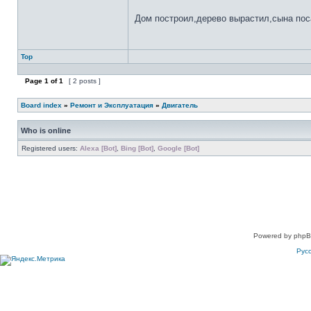
Дом построил,дерево вырастил,сына по
Top
Page
1
of
1
[ 2 posts ]
Board index
»
Ремонт и Эксплуатация
»
Двигатель
Who is online
Registered users:
Alexa [Bot]
,
Bing [Bot]
,
Google [Bot]
Powered by phpB
Рус