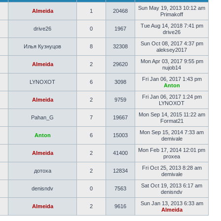
Sun May 19, 2013 10:12 am
Almeida
1
20468
Primakoff
Tue Aug 14, 2018 7:41 pm
drive26
0
1967
drive26
Sun Oct 08, 2017 4:37 pm
Илья Кузнуцов
8
32308
aleksey2017
Mon Apr 03, 2017 9:55 pm
Almeida
2
29620
nujob14
Fri Jan 06, 2017 1:43 pm
LYNOXOT
6
3098
Anton
Fri Jan 06, 2017 1:24 pm
Almeida
2
9759
LYNOXOT
Mon Sep 14, 2015 11:22 am
Pahan_G
7
19667
Format21
Mon Sep 15, 2014 7:33 am
Anton
6
15003
demivale
Mon Feb 17, 2014 12:01 pm
Almeida
2
41400
proxea
Fri Oct 25, 2013 8:28 am
дотоха
2
12834
demivale
Sat Oct 19, 2013 6:17 am
denisndv
0
7563
denisndv
Sun Jan 13, 2013 6:33 am
Almeida
2
9616
Almeida