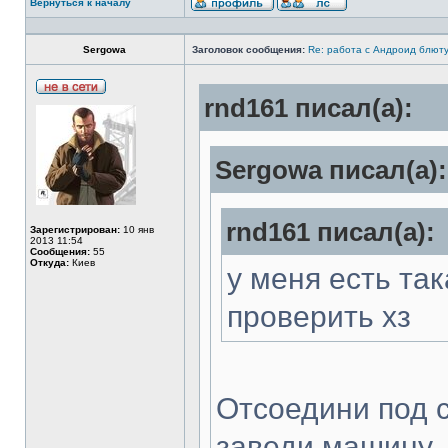
Вернуться к началу
Sergowa
Заголовок сообщения:
Re: работа с Андроид блют
rnd161 писал(а):
Sergowa писал(а):
rnd161 писал(а):
Зарегистрирован:
10 янв
2013 11:54
Сообщения:
55
Откуда:
Киев
у меня есть та
проверить хз
Отсоедини под 
заведи машину. 