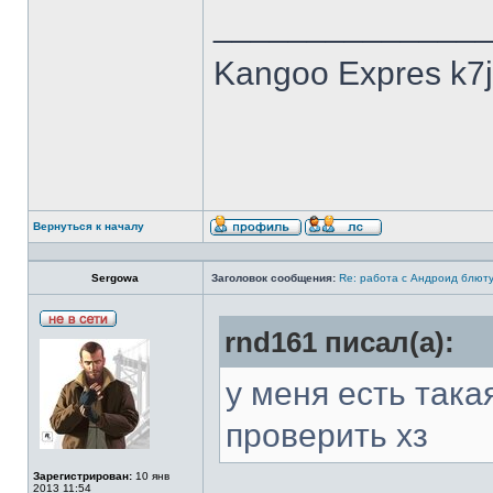
______________
Kangoo Expres k7
Вернуться к началу
Sergowa
Заголовок сообщения:
Re: работа с Андроид блют
rnd161 писал(а):
у меня есть так
проверить хз
Зарегистрирован:
10 янв
2013 11:54