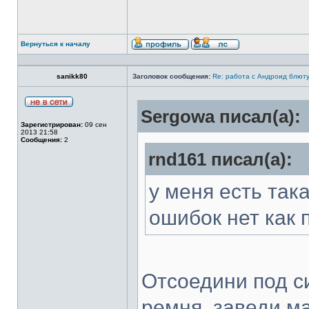
Вернуться к началу
sanikk80
Заголовок сообщения:
Re: работа с Андроид блют
Sergowa писал(а):
Зарегистрирован:
09 сен
2013 21:58
Сообщения:
2
rnd161 писал(а):
у меня есть так
ошибок нет как 
Отсоедини под с
ремня, заведи м