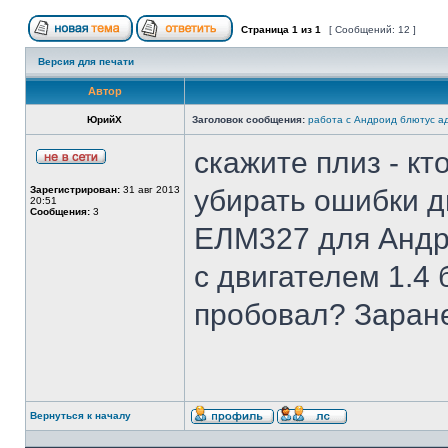
Страница
1
из
1
[ Сообщений: 12 ]
Версия для печати
Автор
ЮрийХ
Заголовок сообщения:
работа с Андроид блютус 
скажите плиз - кт
Зарегистрирован:
31 авг 2013
убирать ошибки д
20:51
Сообщения:
3
ЕЛМ327 для Андр
с двигателем 1.4
пробовал? Заран
Вернуться к началу