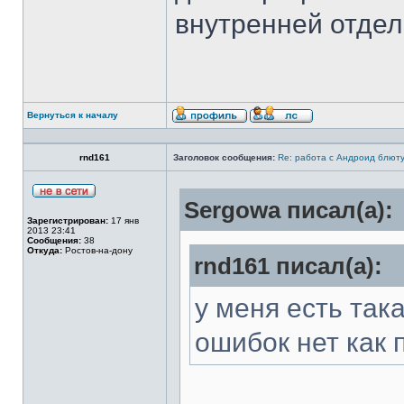
внутренней отдел
Вернуться к началу
rnd161
Заголовок сообщения:
Re: работа с Андроид блют
Sergowa писал(а):
Зарегистрирован:
17 янв
2013 23:41
Сообщения:
38
Откуда:
Ростов-на-дону
rnd161 писал(а):
у меня есть так
ошибок нет как 