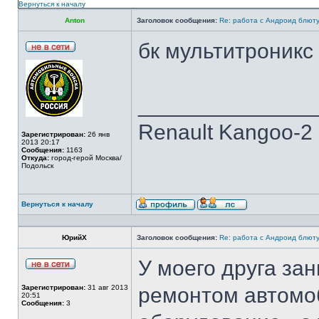
Вернуться к началу
Anton
Заголовок сообщения:
Re: работа с Андроид блют
бк мультитроникс
______________
Renault Kangoo-2 
Зарегистрирован:
26 янв
2013 20:17
Сообщения:
1163
Откуда:
город-герой Москва/
Подольск
Вернуться к началу
ЮрийХ
Заголовок сообщения:
Re: работа с Андроид блют
У моего друга з
Зарегистрирован:
31 авг 2013
ремонтом автомо
20:51
Сообщения:
3