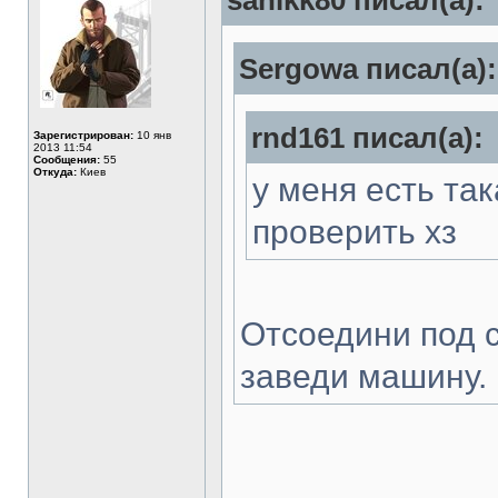
sanikk80 писал(а):
Sergowa писал(а):
rnd161 писал(а):
Зарегистрирован:
10 янв
2013 11:54
Сообщения:
55
Откуда:
Киев
у меня есть та
проверить хз
Отсоедини под 
заведи машину.