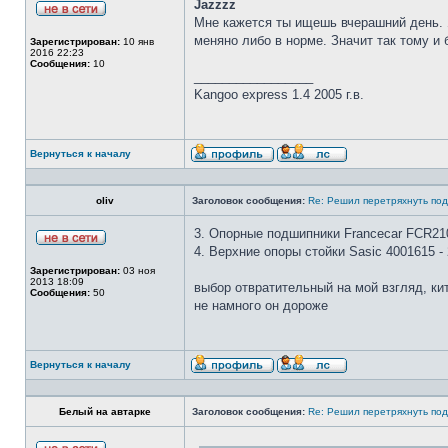
Jazzzz
Мне кажется ты ищешь вчерашний день. 
меняно либо в норме. Значит так тому и 
Зарегистрирован:
10 янв
2016 22:23
Сообщения:
10
_________________
Kangoo express 1.4 2005 г.в.
Вернуться к началу
oliv
Заголовок сообщения:
Re: Решил перетряхнуть под
3. Опорные подшипники Francecar FCR210
4. Верхние опоры стойки Sasic 4001615 - 
Зарегистрирован:
03 ноя
2013 18:09
выбор отвратительный на мой взгляд, ки
Сообщения:
50
не намного он дороже
Вернуться к началу
Белый на автарке
Заголовок сообщения:
Re: Решил перетряхнуть под