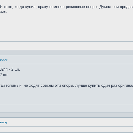
Я тоже, когда купил, сразу поменял резиновые опоры. Думал они прода
быть.
веску
244 - 2 шт.
2 шт.
тай голимый, не ходят совсем эти опоры, лучше купить один раз оригина
веску