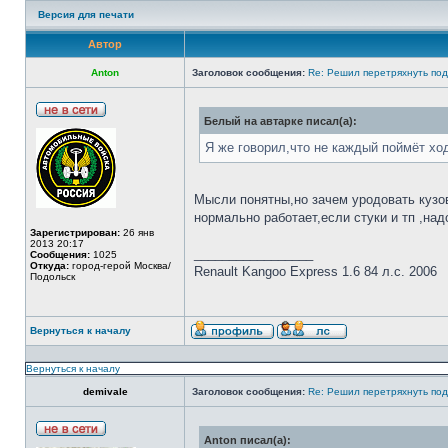
Версия для печати
Автор
Anton
Заголовок сообщения:
Re: Решил перетряхнуть под
Белый на автарке писал(а):
Я же говорил,что не каждый поймёт хо
Мысли понятны,но зачем уродовать кузов
нормально работает,если стуки и тп ,над
Зарегистрирован:
26 янв
2013 20:17
_________________
Сообщения:
1025
Откуда:
город-герой Москва/
Renault Kangoo Express 1.6 84 л.c. 2006
Подольск
Вернуться к началу
Вернуться к началу
demivale
Заголовок сообщения:
Re: Решил перетряхнуть под
Anton писал(а):