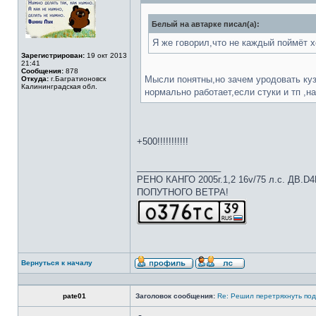
Белый на автарке писал(а):
Я же говорил,что не каждый поймёт 
Зарегистрирован:
19 окт 2013
21:41
Сообщения:
878
Мысли понятны,но зачем уродовать куз
Откуда:
г.Багратионовск
Калининградская обл.
нормально работает,если стуки и тп ,н
+500!!!!!!!!!!!
_________________
РЕНО КАНГО 2005г.1,2 16v/75 л.с. ДВ.D
ПОПУТНОГО ВЕТРА!
Вернуться к началу
pate01
Заголовок сообщения:
Re: Решил перетряхнуть под