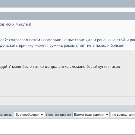
ход моих мыслей!
ов?сходразвал потом нормально не выставить,да и реношные стойки раб
адо искать причину,может пружина раком стоит не в пазах и брякает
еди! У меня было так когда два витка сломано было! купил такой
ения за:
Поле сортировки