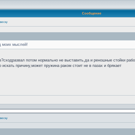
Сообщение
веску
д моих мыслей!
?сходразвал потом нормально не выставить,да и реношные стойки работ
о искать причину,может пружина раком стоит не в пазах и брякает
веску