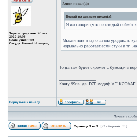
Anton писал(а):
Белый на автарке писал(а):
Я же говорил,что не каждый поймёт 
Зарегистрирован:
26 янв
2015 19:08
Сообщения:
269
Мысли понятны,но зачем уродовать куз
Откуда:
Нижний Новгород
нормально работает,если стуки и тп ,н
Тогда там будет скрежет с бумом,и в пер
_________________
Кангу 99г.в. дв. D7F модиф.VF1KCOAAF
Вернуться к началу
Показать сообщ
Страница
3
из
3
[ Сообщений: 35 ]