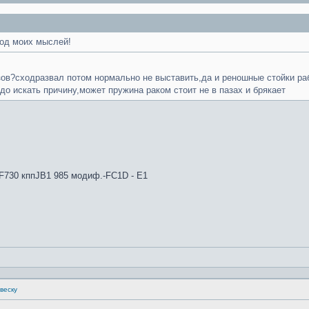
ход моих мыслей!
ов?сходразвал потом нормально не выставить,да и реношные стойки раб
адо искать причину,может пружина раком стоит не в пазах и брякает
4F730 кппJB1 985 модиф.-FC1D - E1
веску