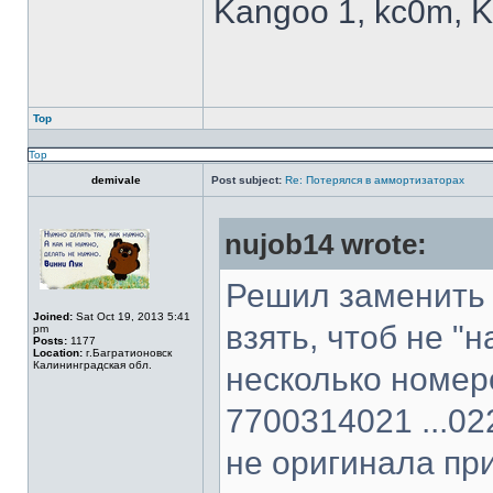
Kangoo 1, kc0m, K
Top
Top
demivale
Post subject:
Re: Потерялся в аммортизаторах
nujob14 wrote:
Решил заменить 
Joined:
Sat Oct 19, 2013 5:41
взять, чтоб не "
pm
Posts:
1177
Location:
г.Багратионовск
Калининградская обл.
несколько номеро
7700314021 ...022
не оригинала пр