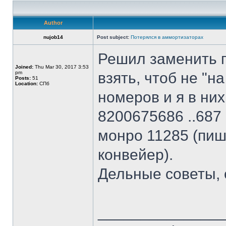
Author
nujob14
Post subject:
Потерялся в аммортизаторах
Решил заменить п
Joined:
Thu Mar 30, 2017 3:53
pm
взять, чтоб не "н
Posts:
51
Location:
СПб
номеров и я в них
8200675686 ..687 
монро 11285 (пишу
конвейер).
Дельные советы, 
______________