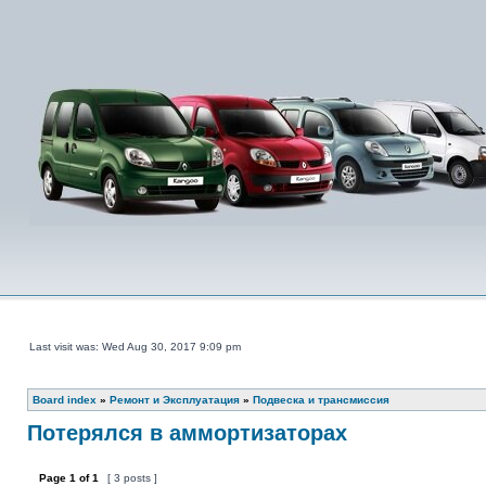
Last visit was: Wed Aug 30, 2017 9:09 pm
Board index
»
Ремонт и Эксплуатация
»
Подвеска и трансмиссия
Потерялся в аммортизаторах
Page
1
of
1
[ 3 posts ]