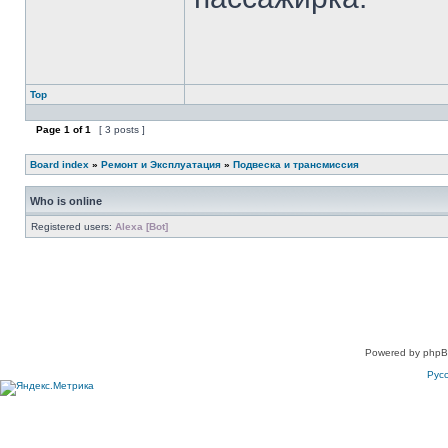
Top
Page
1
of
1
[ 3 posts ]
Board index
»
Ремонт и Эксплуатация
»
Подвеска и трансмиссия
Who is online
Registered users:
Alexa [Bot]
Powered by phpB
Рус