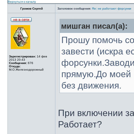
Вернуться к началу
Громов Сергей
Заголовок сообщения:
Re: не работают форсунки
мишган писал(а):
Прошу помочь сов
завести (искра е
Зарегистрирован:
14 фев
форсунки.Заводи
2013 20:43
Сообщения:
676
Откуда:
М.О.Железнодорожный
прямую.До моей 
без движения.
При включении з
Работает?