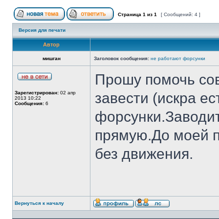
Страница
1
из
1
[ Сообщений: 4 ]
Версия для печати
Автор
мишган
Заголовок сообщения:
не работают форсунки
Прошу помочь сов
Зарегистрирован:
02 апр
завести (искра ес
2013 10:22
Сообщения:
6
форсунки.Заводит
прямую.До моей п
без движения.
Вернуться к началу