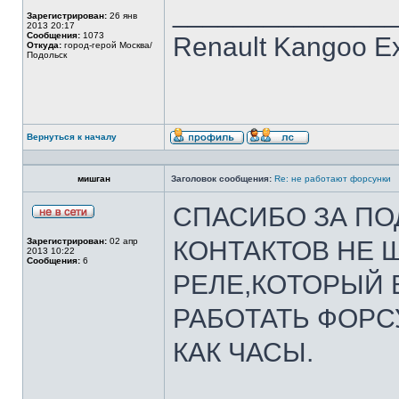
______________
Зарегистрирован:
26 янв
2013 20:17
Сообщения:
1073
Renault Kangoo Ex
Откуда:
город-герой Москва/
Подольск
Вернуться к началу
мишган
Заголовок сообщения:
Re: не работают форсунки
СПАСИБО ЗА ПО
Зарегистрирован:
02 апр
КОНТАКТОВ НЕ 
2013 10:22
Сообщения:
6
РЕЛЕ,КОТОРЫЙ 
РАБОТАТЬ ФОРС
КАК ЧАСЫ.