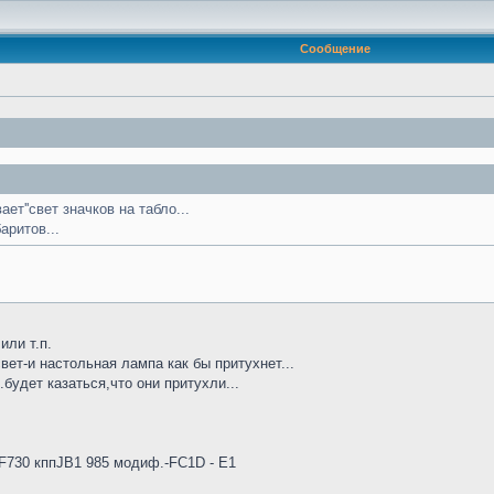
Сообщение
ет''свет значков на табло...
аритов...
или т.п.
ет-и настольная лампа как бы притухнет...
.будет казаться,что они притухли...
4F730 кппJB1 985 модиф.-FC1D - E1