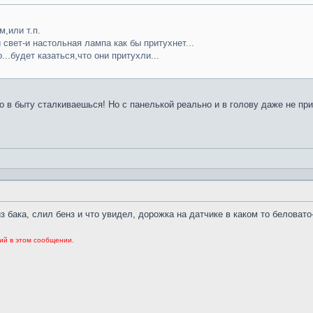
,или т.п.
свет-и настольная лампа как бы притухнет...
..будет казаться,что они притухли...
но в быту сталкиваешься! Но с панелькой реально и в голову даже не пр
 бака, слил бенз и что увидел, дорожка на датчике в каком то беловато
ий в этом сообщении.