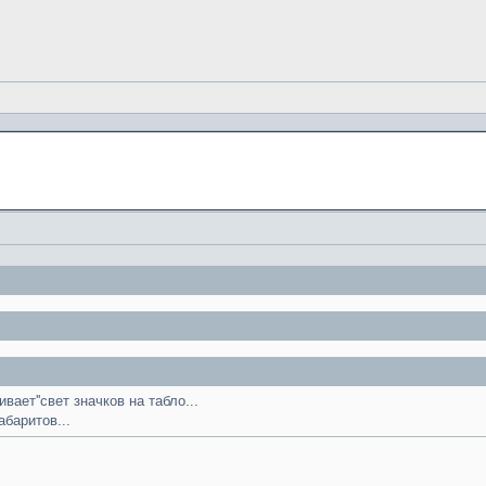
вает''свет значков на табло...
абаритов...