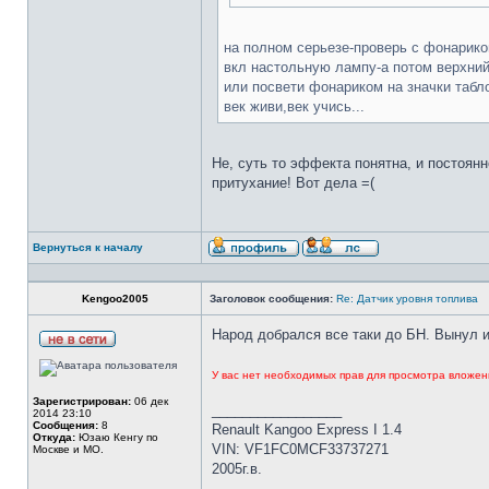
на полном серьезе-проверь с фонариком
вкл настольную лампу-а потом верхний 
или посвети фонариком на значки табло.
век живи,век учись...
Не, суть то эффекта понятна, и постоян
притухание! Вот дела =(
Вернуться к началу
Kengoo2005
Заголовок сообщения:
Re: Датчик уровня топлива
Народ добрался все таки до БН. Вынул из
У вас нет необходимых прав для просмотра вложен
Зарегистрирован:
06 дек
_________________
2014 23:10
Сообщения:
8
Renault Kangoo Express I 1.4
Откуда:
Юзаю Кенгу по
VIN: VF1FC0MCF33737271
Москве и МО.
2005г.в.