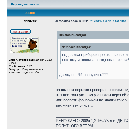
Версия для печати
Автор
demivale
Заголовок сообщения:
Re: Датчик уровня топлива
Himtree писал(а):
demivale писал(а):
подсветка приборов просто ,,засвечива
поэтому и писал,а если,после вкл.габ
Зарегистрирован:
19 окт 2013
21:41
Сообщения:
472
Откуда:
г.Багратионовск
Калининградская обл.
Да ладно! Чё не шутишь???
на полном серьезе-проверь с фонариком,
вкл настольную лампу-а потом верхний св
или посвети фонариком на значки табло..
век живи,век учись...
_________________
РЕНО КАНГО 2005г.1,2 16v/75 л.с. ДВ.D
ПОПУТНОГО ВЕТРА!