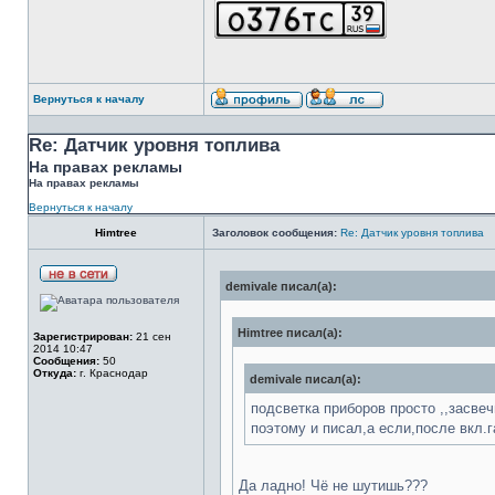
Вернуться к началу
Re: Датчик уровня топлива
На правах рекламы
На правах рекламы
Вернуться к началу
Himtree
Заголовок сообщения:
Re: Датчик уровня топлива
demivale писал(а):
Himtree писал(а):
Зарегистрирован:
21 сен
2014 10:47
Сообщения:
50
Откуда:
г. Краснодар
demivale писал(а):
подсветка приборов просто ,,засвечи
поэтому и писал,а если,после вкл.г
Да ладно! Чё не шутишь???