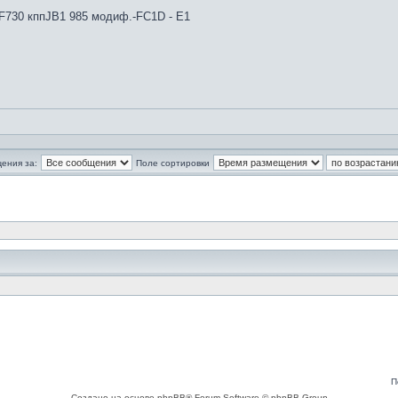
4F730 кппJB1 985 модиф.-FC1D - E1
ения за:
Поле сортировки
П
Создано на основе phpBB® Forum Software © phpBB Group