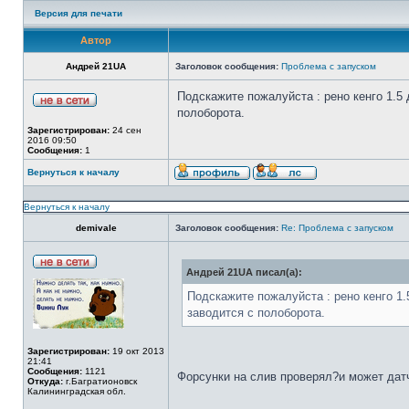
Версия для печати
Автор
Андрей 21UA
Заголовок сообщения:
Проблема с запуском
Подскажите пожалуйста : рено кенго 1.5
полоборота.
Зарегистрирован:
24 сен
2016 09:50
Сообщения:
1
Вернуться к началу
Вернуться к началу
demivale
Заголовок сообщения:
Re: Проблема с запуском
Андрей 21UA писал(а):
Подскажите пожалуйста : рено кенго 1.
заводится с полоборота.
Зарегистрирован:
19 окт 2013
21:41
Сообщения:
1121
Форсунки на слив проверял?и может дат
Откуда:
г.Багратионовск
Калининградская обл.