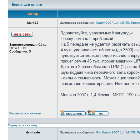
Версия для печати
Автор
Mark72
Заголовок сообщения:
Кангу 2007 1,4i МКПП. Проп
Здравствуйте, уважаемые Кангуводы.
Прошу помочь с проблемой.
На 5 передаче не удается разогнать свы
Зарегистрирован:
01 сен
2014 10:15
4 чуть увеличивает обороты (до 3500) ск
Сообщения:
5
чувствуется мелкое подергивание вперед
пробег ремня 43 тыс. пробег машинки 187
До этого 2 раза обрывало ГРМ (1 раз:на 
шум подшипника первичного вала коробки
- сильно сомневаюсь. Может сцепление? 
-зажигание корректировали. Или все же 
Машина 2007 г. 1,4 бензин, МКПП, 190 тыс
Вернуться к началу
Вернуться к началу
demivale
Заголовок сообщения:
Re: Кангу 2007 1,4i МКПП. 