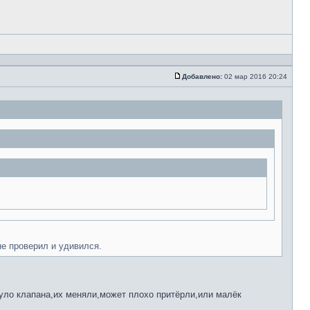
Добавлено:
02 мар 2016 20:24
не проверил и удивился.
нуло клапана,их меняли,может плохо притёрли,или малёк