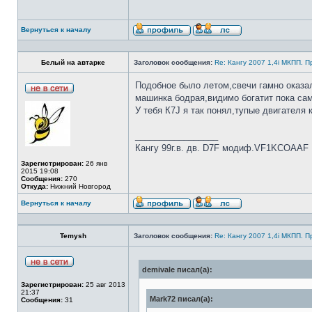
Вернуться к началу
Белый на автарке
Заголовок сообщения:
Re: Кангу 2007 1,4i МКПП. 
Подобное было летом,свечи гамно оказа
машинка бодрая,видимо богатит пока сам
У тебя К7J я так понял,тупые двигателя 
_________________
Кангу 99г.в. дв. D7F модиф.VF1KCOAAF
Зарегистрирован:
26 янв
2015 19:08
Сообщения:
270
Откуда:
Нижний Новгород
Вернуться к началу
Temysh
Заголовок сообщения:
Re: Кангу 2007 1,4i МКПП. 
demivale писал(а):
Зарегистрирован:
25 авг 2013
21:37
Mark72 писал(а):
Сообщения:
31