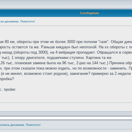
Сообщение
ала динамика. Помогите!
ше 80 км, обороты при этом не более 3000 при полном "газе". Общая дин
орость остается та же. Раньше кикдаун был неплохой. На хх обороты с п
-назад (обороты под 3000), на 4 вибрация пропадает. Обращался в серв
 тыс), 1 опору двигателя, подшипники ступичн. Картина та же.
126 тыс, плановая замена была на 96 тыс, 2-раз на 144 тыс.) Причина о
, при этом сказали пока можно ездить, но по возможности - заменить. 
(я не менял, возможно стоит родное), зажигание? примерно за 2 недел
коробка?
. пробег.
Пропала динамика. Помогите!