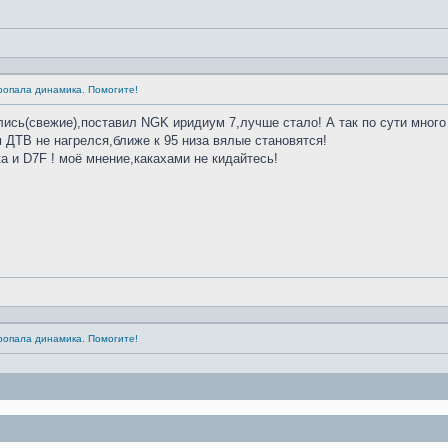
Пропала динамика. Помогите!
лись(свежие),поставил NGK иридиум 7,лучше стало! А так по сути мног
 ДТВ не нагрелся,ближе к 95 низа вялые становятся!
ка и D7F ! моё мнение,какахами не кидайтесь!
Пропала динамика. Помогите!