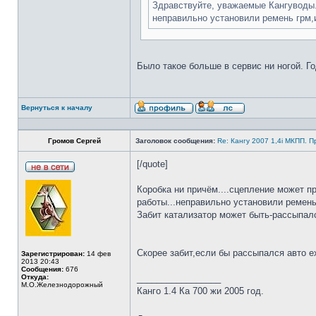
Здравствуйте, уважаемые Кангуводы
неправильно установили ремень грм,и
Было такое больше в сервис ни ногой. Го
Вернуться к началу
Громов Сергей
Заголовок сообщения:
Re: Кангу 2007 1,4i МКПП. 
[/quote]
Коробка ни причём....сцепление может п
работы...неправильно установили ремень
Забит катализатор может быть-рассыпалс
Скорее забит,если бы рассыпался авто е
Зарегистрирован:
14 фев
2013 20:43
Сообщения:
676
Откуда:
_________________
М.О.Железнодорожный
Канго 1.4 Ка 700 жи 2005 год.