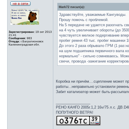
Mark72 писал(а):
Здравствуйте, уважаемые Кангуводы.
Прошу помочь с проблемой.
На 5 передаче не удается разогнать св
на 4 чуть увеличивает обороты (до 350
Зарегистрирован:
19 окт 2013
чувствуется мелкое подергивание впер
21:41
Сообщения:
983
пробег ремня 43 тыс. пробег машинки 1
Откуда:
г.Багратионовск
Калининградская обл.
До этого 2 раза обрывало ГРМ (1 раз:н
на шум подшипника первичного вала кор
нормально" - сильно сомневаюсь. Може
свечи, провода -зажигание корректиров
Коробка ни причём....сцепление может п
работы...неправильно установили ремень
Забит катализатор может быть-рассыпа
_________________
РЕНО КАНГО 2005г.1,2 16v/75 л.с. ДВ.D
ПОПУТНОГО ВЕТРА!