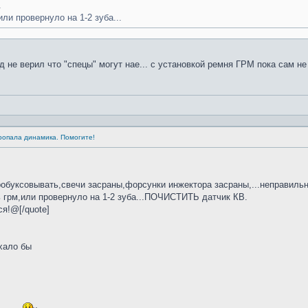
.
ли провернуло на 1-2 зуба...
д не верил что "спецы" могут нае... с установкой ремня ГРМ пока сам н
Пропала динамика. Помогите!
робуксовывать,свечи засраны,форсунки инжектора засраны,...неправиль
 грм,или провернуло на 1-2 зуба...ПОЧИСТИТЬ датчик КВ.
я!@[/quote]
хало бы