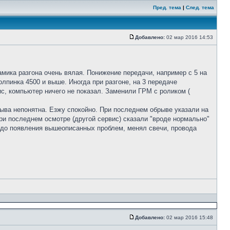
Пред. тема
|
След. тема
Добавлено:
02 мар 2016 14:53
амика разгона очень вялая. Понижение передачи, например с 5 на
олпинка 4500 и выше. Иногда при разгоне, на 3 передаче
ис, компьютер ничего не показал. Заменили ГРМ с роликом (
брыва непонятна. Езжу спокойно. При последнем обрыве указали на
При последнем осмотре (другой сервис) сказали "вроде нормально"
и до появления вышеописанных проблем, менял свечи, провода
Добавлено:
02 мар 2016 15:48