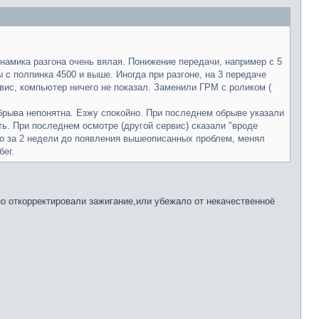
инамика разгона очень вялая. Понижение передачи, например с 5
 с полпинка 4500 и выше. Иногда при разгоне, на 3 передаче
вис, компьютер ничего не показал. Заменили ГРМ с роликом (
 обрыва непонятна. Езжу спокойно. При последнем обрыве указали
ть. При последнем осмотре (другой сервис) сказали "вроде
но за 2 недели до появления вышеописанных проблем, менял
бег.
но откорректировали зажигание,или убежало от некачественноё