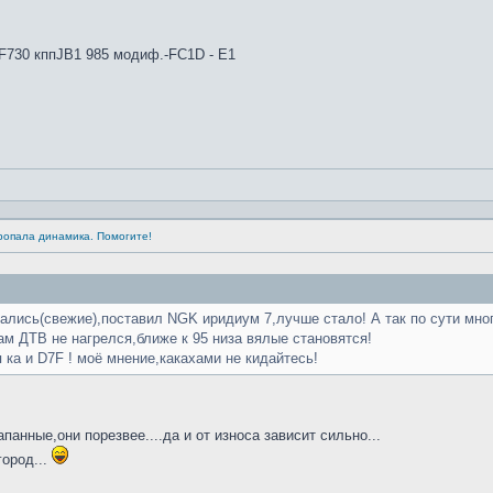
4F730 кппJB1 985 модиф.-FC1D - E1
Пропала динамика. Помогите!
ались(свежие),поставил NGK иридиум 7,лучше стало! А так по сути мно
ам ДТВ не нагрелся,ближе к 95 низа вялые становятся!
я ка и D7F ! моё мнение,какахами не кидайтесь!
панные,они порезвее....да и от износа зависит сильно...
город...