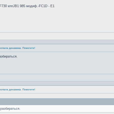
4F730 кппJB1 985 модиф.-FC1D - E1
Пропала динамика. Помогите!
азбираться.
Пропала динамика. Помогите!
 разбираться.