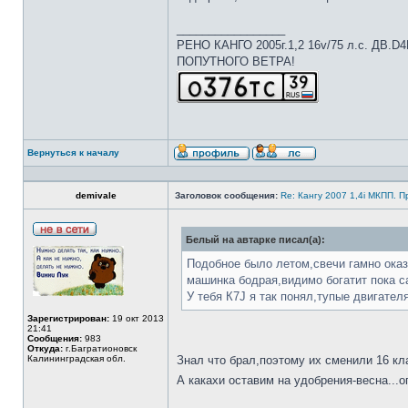
_________________
РЕНО КАНГО 2005г.1,2 16v/75 л.с. ДВ.D
ПОПУТНОГО ВЕТРА!
Вернуться к началу
demivale
Заголовок сообщения:
Re: Кангу 2007 1,4i МКПП. 
Белый на автарке писал(а):
Подобное было летом,свечи гамно оказ
машинка бодрая,видимо богатит пока с
У тебя К7J я так понял,тупые двигател
Зарегистрирован:
19 окт 2013
21:41
Сообщения:
983
Откуда:
г.Багратионовск
Калининградская обл.
Знал что брал,поэтому их сменили 16 кла
А какахи оставим на удобрения-весна...о