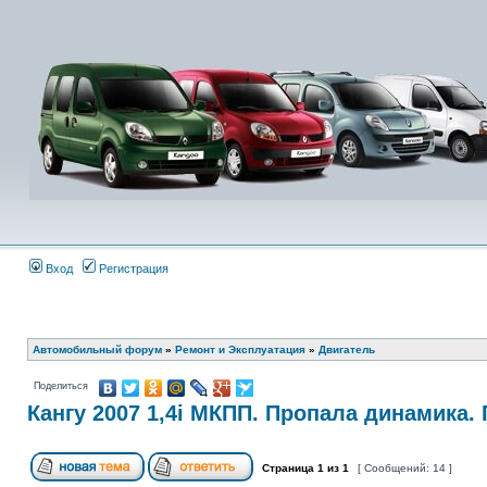
Вход
Регистрация
Автомобильный форум
»
Ремонт и Эксплуатация
»
Двигатель
Поделиться
Кангу 2007 1,4i МКПП. Пропала динамика.
Страница
1
из
1
[ Сообщений: 14 ]