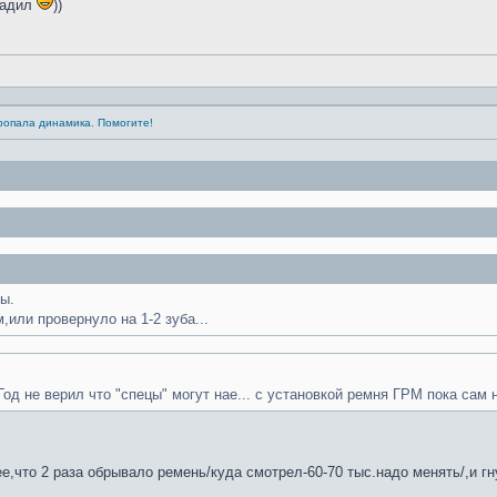
садил
))
Пропала динамика. Помогите!
ы.
или провернуло на 1-2 зуба...
Год не верил что "спецы" могут нае... с установкой ремня ГРМ пока сам 
е,что 2 раза обрывало ремень/куда смотрел-60-70 тыс.надо менять/,и г