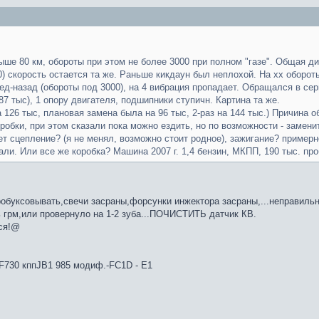
ыше 80 км, обороты при этом не более 3000 при полном "газе". Общая д
0) скорость остается та же. Раньше кикдаун был неплохой. На хх обороты
ед-назад (обороты под 3000), на 4 вибрация пропадает. Обращался в сер
87 тыс), 1 опору двигателя, подшипники ступичн. Картина та же.
а 126 тыс, плановая замена была на 96 тыс, 2-раз на 144 тыс.) Причина
обки, при этом сказали пока можно ездить, но по возможности - замени
т сцепление? (я не менял, возможно стоит родное), зажигание? пример
али. Или все же коробка? Машина 2007 г. 1,4 бензин, МКПП, 190 тыс. про
робуксовывать,свечи засраны,форсунки инжектора засраны,...неправиль
 грм,или провернуло на 1-2 зуба...ПОЧИСТИТЬ датчик КВ.
лся!@
4F730 кппJB1 985 модиф.-FC1D - E1