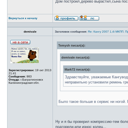
Дом построил,дерево вырастил,сына по
Вернуться к началу
demivale
Заголовок сообщения:
Re: Кангу 2007 1,4i МКПП. 
Temysh писал(а):
demivale писал(а):
Mark72 писал(а):
Зарегистрирован:
19 окт 2013
21:41
Сообщения:
983
Здравствуйте, уважаемые Кангувод
Откуда:
г.Багратионовск
неправильно установили ремень грм,
Калининградская обл.
Было такое больше в сервис ни ногой. 
Ну и я бы проверил компрессию-тем боле
подгорели,или износ колец...