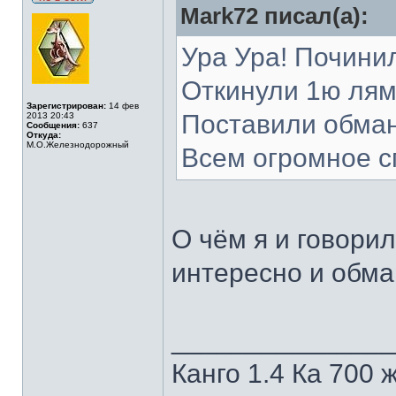
Mark72 писал(а):
Ура Ура! Почини
Откинули 1ю лям
Зарегистрирован:
14 фев
Поставили обманк
2013 20:43
Сообщения:
637
Откуда:
М.О.Железнодорожный
Всем огромное сп
О чём я и говорил
интересно и обма
______________
Канго 1.4 Ка 700 