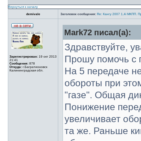
Вернуться к началу
demivale
Заголовок сообщения:
Re: Кангу 2007 1,4i МКПП. 
Mark72 писал(а):
Здравствуйте, у
Прошу помочь с 
Зарегистрирован:
19 окт 2013
21:41
Сообщения:
878
Откуда:
г.Багратионовск
На 5 передаче не
Калининградская обл.
обороты при это
"газе". Общая ди
Понижение перед
увеличивает обор
та же. Раньше ки