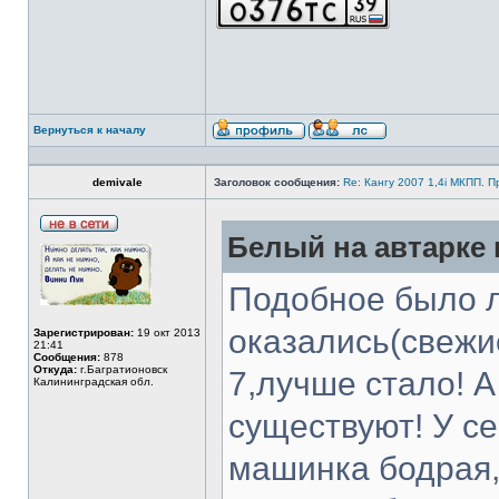
Вернуться к началу
demivale
Заголовок сообщения:
Re: Кангу 2007 1,4i МКПП. 
Белый на автарке 
Подобное было л
оказались(свежи
Зарегистрирован:
19 окт 2013
21:41
Сообщения:
878
Откуда:
г.Багратионовск
7,лучше стало! А
Калининградская обл.
существуют! У с
машинка бодрая,