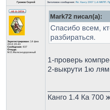
Громов Сергей
Заголовок сообщения:
Re: Кангу 2007 1,4i МКПП. 
Mark72 писал(а):
Спасибо всем, кт
разбираться.
Зарегистрирован:
14 фев
2013 20:43
Сообщения:
637
Откуда:
М.О.Железнодорожный
1-проверь компр
2-выкрути 1ю лям
______________
Канго 1.4 Ка 700 