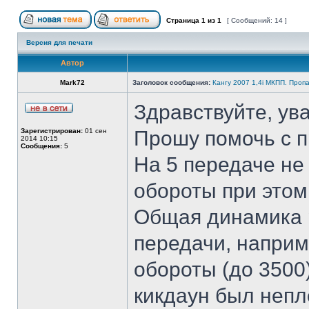
Страница
1
из
1
[ Сообщений: 14 ]
Версия для печати
Автор
Mark72
Заголовок сообщения:
Кангу 2007 1,4i МКПП. Проп
Здравствуйте, ув
Зарегистрирован:
01 сен
Прошу помочь с 
2014 10:15
Сообщения:
5
На 5 передаче не
обороты при этом 
Общая динамика 
передачи, наприм
обороты (до 3500
кикдаун был непл