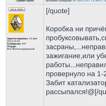
Громов Сергей
Заголовок сообщения:
Re: Кангу 2007 1,4i МКПП. 
[/quote]
Коробка ни причё
пробуксовывать,с
Зарегистрирован:
14 фев
2013 20:43
Сообщения:
637
засраны,...непра
Откуда:
М.О.Железнодорожный
зажигание,или уб
работы...неправи
провернуло на 1-
Забит катализато
рассыпался!@[/qu