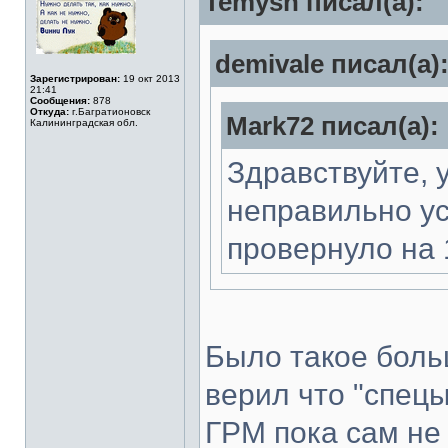
Temysh писал(а):
demivale писал(а)
Зарегистрирован:
19 окт 2013
21:41
Сообщения:
878
Откуда:
г.Багратионовск
Mark72 писал(а):
Калининградская обл.
Здравствуйте, 
неправильно у
провернуло на 1
Было такое больш
верил что "спецы
ГРМ пока сам не