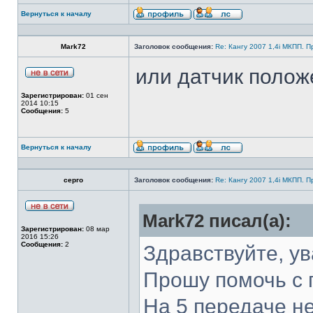
Вернуться к началу
Mark72
Заголовок сообщения:
Re: Кангу 2007 1,4i МКПП. 
или датчик полож
Зарегистрирован:
01 сен
2014 10:15
Сообщения:
5
Вернуться к началу
серго
Заголовок сообщения:
Re: Кангу 2007 1,4i МКПП. 
Mark72 писал(а):
Зарегистрирован:
08 мар
2016 15:26
Сообщения:
2
Здравствуйте, у
Прошу помочь с 
На 5 передаче не