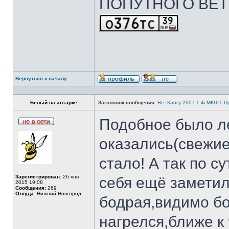
ПОПУТНОГО ВЕТ
Вернуться к началу
Белый на автарке
Заголовок сообщения:
Re: Кангу 2007 1,4i МКПП. 
Подобное было л
оказались(свежи
стало! А так по с
Зарегистрирован:
26 янв
себя ещё замети
2015 19:08
Сообщения:
269
Откуда:
Нижний Новгород
бодрая,видимо бо
нагрелся,ближе к