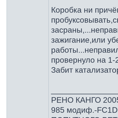
Коробка ни причё
пробуксовывать,с
засраны,...непра
зажигание,или уб
работы...неправи
провернуло на 1-
Забит катализат
______________
РЕНО КАНГО 2005г
985 модиф.-FC1D 