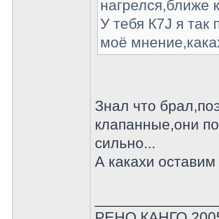
нагрелся,ближе к
У тебя К7J я так
моё мнение,кака
Знал что брал,по
клапанные,они пор
сильно...
А какахи оставим 
______________
РЕНО КАНГО 2005г