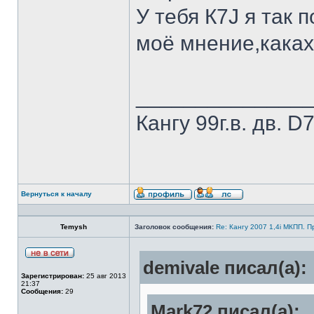
У тебя К7J я так 
моё мнение,каках
______________
Кангу 99г.в. дв.
Вернуться к началу
Temysh
Заголовок сообщения:
Re: Кангу 2007 1,4i МКПП. 
demivale писал(а):
Зарегистрирован:
25 авг 2013
21:37
Сообщения:
29
Mark72 писал(а):