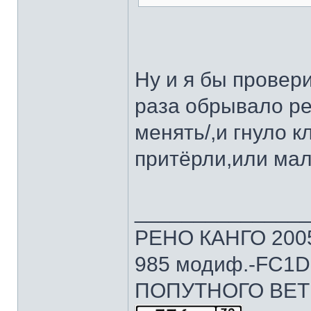
Ну и я бы провер
раза обрывало ре
менять/,и гнуло 
притёрли,или малё
______________
РЕНО КАНГО 2005г
985 модиф.-FC1D 
ПОПУТНОГО ВЕТ