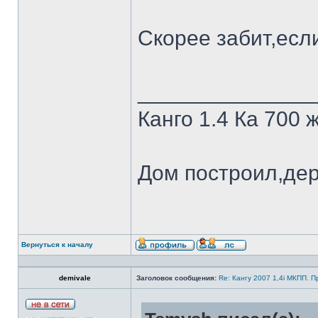
Скорее забит,есл
______________
Канго 1.4 Ка 700 
Дом построил,де
Вернуться к началу
demivale
Заголовок сообщения:
Re: Кангу 2007 1,4i МКПП. 