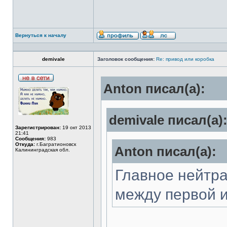
Вернуться к началу
demivale
Заголовок сообщения:
Re: привод или коробка
Anton писал(а):
demivale писал(а)
Зарегистрирован:
19 окт 2013
21:41
Сообщения:
983
Откуда:
г.Багратионовск
Anton писал(а):
Калининградская обл.
Главное нейтра
между первой и