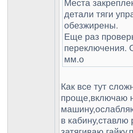
Места закрепле
детали тяги уп
обезжирены.
Еще раз проверь
переключения. О
мм.о
Как все тут сло
проще,включаю н
машину,ослабляю
в кабину,ставлю
затягиваю гайку