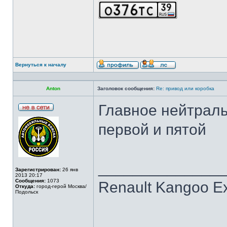
Вернуться к началу
Anton
Заголовок сообщения:
Re: привод или коробка
Главное нейтраль
первой и пятой
______________
Зарегистрирован:
26 янв
2013 20:17
Сообщения:
1073
Renault Kangoo Ex
Откуда:
город-герой Москва/
Подольск