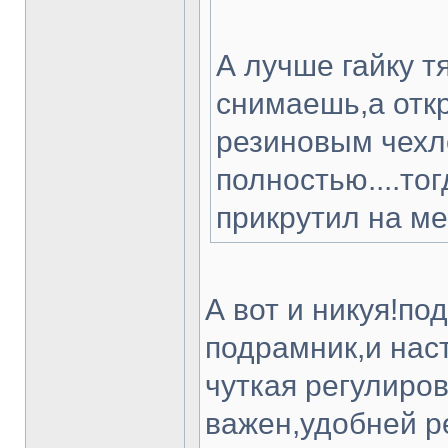
А лучше гайку т
снимаешь,а откр
резиновым чехл
полностью....то
прикрутил на мес
А вот и никуя!по
подрамник,и нас
чуткая регулиро
важен,удобней р