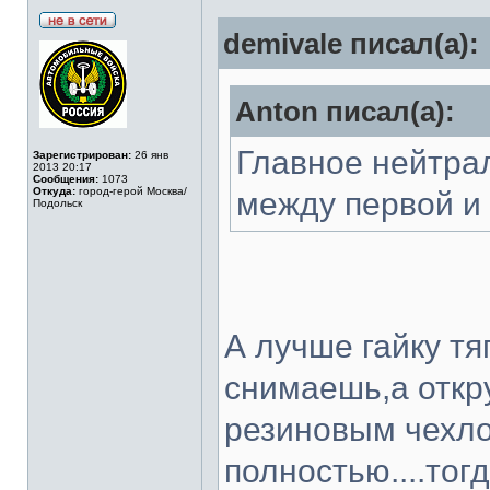
demivale писал(а):
Anton писал(а):
Главное нейтрал
Зарегистрирован:
26 янв
2013 20:17
Сообщения:
1073
Откуда:
город-герой Москва/
между первой и
Подольск
А лучше гайку тя
снимаешь,а откру
резиновым чехло
полностью....тог