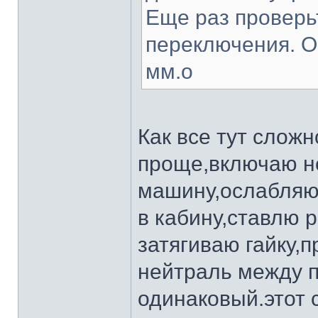
Еще раз проверьт
переключения. О
мм.о
Как все тут слож
проще,включаю н
машину,ослабляю 
в кабину,ставлю 
затягиваю гайку,
нейтраль между п
одинаковый.этот 