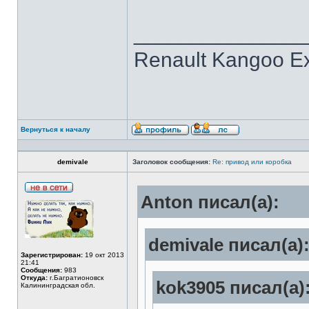
______________
Renault Kangoo Ex
Вернуться к началу
demivale
Заголовок сообщения:
Re: привод или коробка
Anton писал(а):
demivale писал(а)
Зарегистрирован:
19 окт 2013
21:41
Сообщения:
983
Откуда:
г.Багратионовск
kok3905 писал(а)
Калининградская обл.