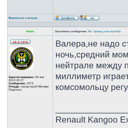
Вернуться к началу
Anton
Заголовок сообщения:
Re: привод или коробка
Валера,не надо с
ночь,средний мом
нейтрале между п
миллиметр играет
Зарегистрирован:
26 янв
2013 20:17
Сообщения:
1073
комсомольцу рег
Откуда:
город-герой Москва/
Подольск
______________
Renault Kangoo Ex