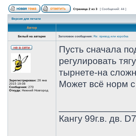
Страница
2
из
3
[ Сообщений: 44 ]
Версия для печати
Автор
Белый на автарке
Заголовок сообщения:
Re: привод или коробка
Пусть сначала по
регулировать тяг
тырнете-на сложн
Зарегистрирован:
26 янв
Может всё норм с
2015 19:08
Сообщения:
270
Откуда:
Нижний Новгород
______________
Кангу 99г.в. дв.