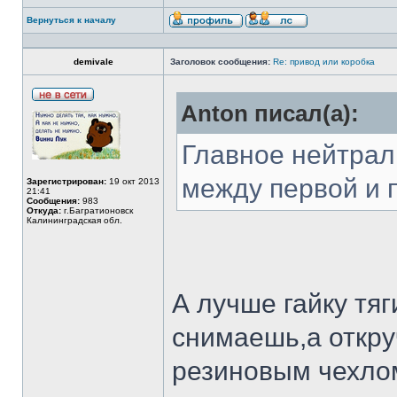
Вернуться к началу
demivale
Заголовок сообщения:
Re: привод или коробка
Anton писал(а):
Главное нейтрал
между первой и 
Зарегистрирован:
19 окт 2013
21:41
Сообщения:
983
Откуда:
г.Багратионовск
Калининградская обл.
А лучше гайку тяг
снимаешь,а откру
резиновым чехлом