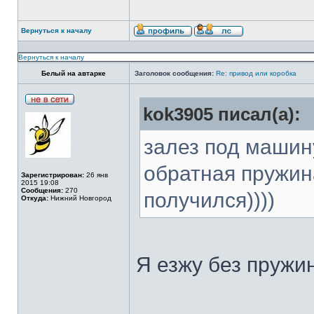
Вернуться к началу
Вернуться к началу
Белый на автарке
Заголовок сообщения:
Re: привод или коробка
kok3905 писал(а):
залез под машин
обратная пружин
Зарегистрирован:
26 янв
2015 19:08
Сообщения:
270
получился))))
Откуда:
Нижний Новгород
Я езжу без пружин