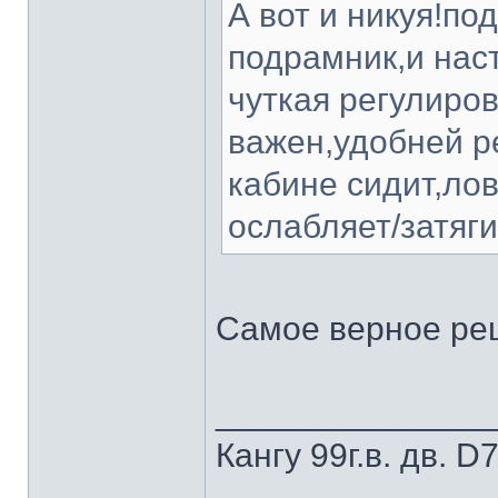
А вот и никуя!по
подрамник,и нас
чуткая регулиро
важен,удобней р
кабине сидит,лов
ослабляет/затяги
Самое верное реш
______________
Кангу 99г.в. дв.