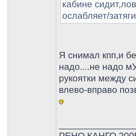
кабине сидит,лов
ослабляет/затяги
Я снимал кпп,и бе
надо....не надо 
рукоятки между с
влево-вправо позв
______________
РЕНО КАНГО 2005г