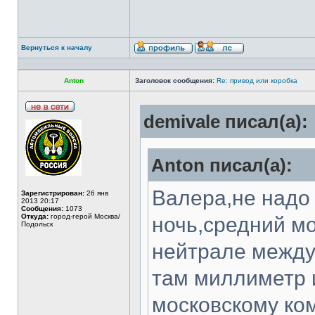
Вернуться к началу
Anton
Заголовок сообщения:
Re: привод или коробка
demivale писал(а):
Anton писал(а):
Валера,не надо
Зарегистрирован:
26 янв
2013 20:17
Сообщения:
1073
Откуда:
город-герой Москва/
ночь,средний м
Подольск
нейтрале между
там миллиметр и
московскому ко