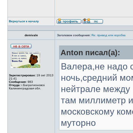
Вернуться к началу
demivale
Заголовок сообщения:
Re: привод или коробка
Anton писал(а):
Валера,не надо 
ночь,средний мо
Зарегистрирован:
19 окт 2013
21:41
Сообщения:
983
Откуда:
г.Багратионовск
нейтрале между 
Калининградская обл.
там миллиметр и
московскому ком
муторно