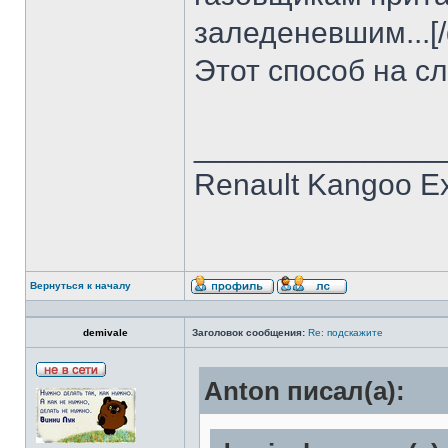
заледеневшим...[/
Этот способ на с
______________
Renault Kangoo Ex
Вернуться к началу
demivale
Заголовок сообщения:
Re: подскажите
Anton писал(а):