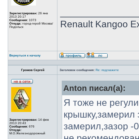
______________
Зарегистрирован:
26 янв
2013 20:17
Сообщения:
1073
Renault Kangoo Ex
Откуда:
город-герой Москва/
Подольск
Вернуться к началу
Громов Сергей
Заголовок сообщения:
Re: подскажите
Anton писал(а):
Я тоже не регул
крышку,замерил 
Зарегистрирован:
14 фев
замерил,зазор -0
2013 20:43
Сообщения:
676
Откуда:
М.О.Железнодорожный
не рекомендован 