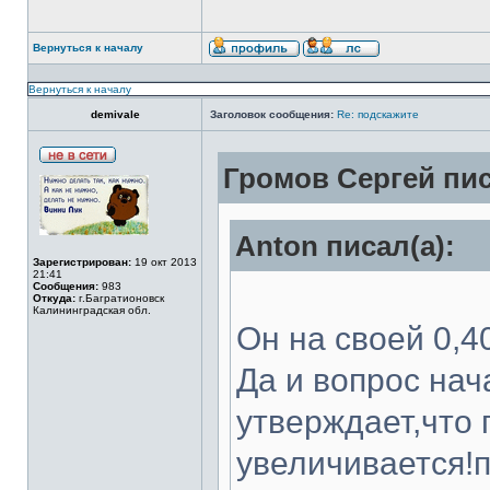
Вернуться к началу
Вернуться к началу
demivale
Заголовок сообщения:
Re: подскажите
Громов Сергей пис
Anton писал(а):
Зарегистрирован:
19 окт 2013
21:41
Сообщения:
983
Откуда:
г.Багратионовск
Калининградская обл.
Он на своей 0,40
Да и вопрос нач
утверждает,что 
увеличивается!