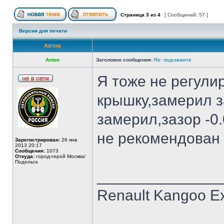
Страница
3
из
4
[ Сообщений: 57 ]
Версия для печати
Автор
Anton
Заголовок сообщения:
Re: подскажите
Я тоже не регули
крышку,замерил з
замерил,зазор -0.
не рекомендован в
Зарегистрирован:
26 янв
2013 20:17
Сообщения:
1073
Откуда:
город-герой Москва/
Подольск
______________
Renault Kangoo Ex