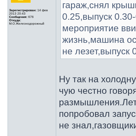
гараж,снял крышк
Зарегистрирован:
14 фев
0.25,выпуск 0.30
2013 20:43
Сообщения:
676
Откуда:
М.О.Железнодорожный
мероприятие вви
жизнь,машина ос
не лезет,выпуск 
Ну так на холодн
чую честно говор
размышления.Лет
попробовал запуси
не знал,газовщики