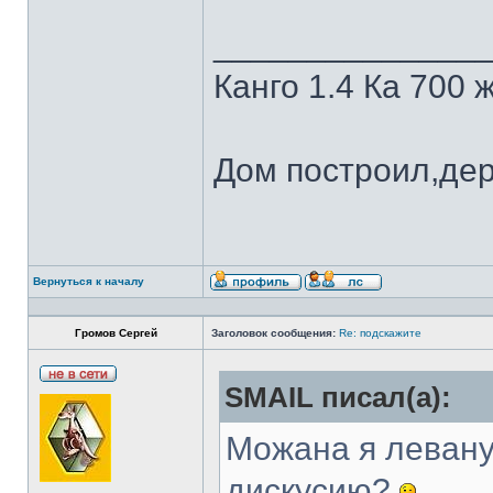
______________
Канго 1.4 Ка 700 
Дом построил,де
Вернуться к началу
Громов Сергей
Заголовок сообщения:
Re: подскажите
SMAIL писал(а):
Можана я левану
дискусию?