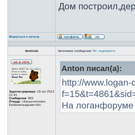
Дом построил,де
Вернуться к началу
demivale
Заголовок сообщения:
Re: подскажите
Anton писал(а):
http://www.logan-
f=15&t=4861&sid
Зарегистрирован:
19 окт 2013
21:41
Сообщения:
983
Откуда:
г.Багратионовск
На логанфоруме 
Калининградская обл.