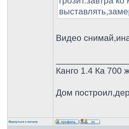
грозит.завтра ко
выставлять,заме
Видео снимай,ин
______________
Канго 1.4 Ка 700 
Дом построил,де
Вернуться к началу