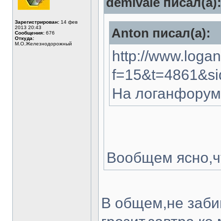
demivale писал(а)
Зарегистрирован:
14 фев
2013 20:43
Anton писал(а):
Сообщения:
676
Откуда:
М.О.Железнодорожный
http://www.logan
f=15&t=4861&s
На логанфоруме
Вообщем ясно,чт
В общем,не забив