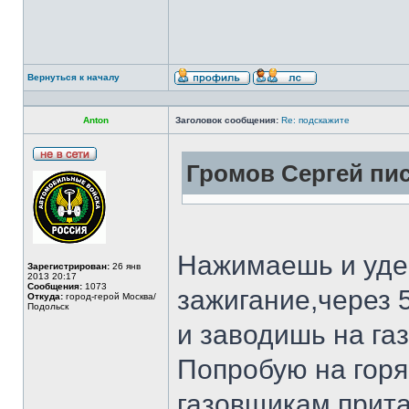
Вернуться к началу
Anton
Заголовок сообщения:
Re: подскажите
Громов Сергей пис
Нажимаешь и уде
Зарегистрирован:
26 янв
2013 20:17
Сообщения:
1073
зажигание,через 5
Откуда:
город-герой Москва/
Подольск
и заводишь на газ
Попробую на горя
газовщикам прита