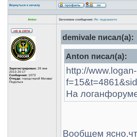
Вернуться к началу
Anton
Заголовок сообщения:
Re: подскажите
demivale писал(а):
Anton писал(а):
http://www.logan
Зарегистрирован:
26 янв
2013 20:17
Сообщения:
1073
Откуда:
город-герой Москва/
f=15&t=4861&si
Подольск
На логанфоруме
Вообщем ясно,что