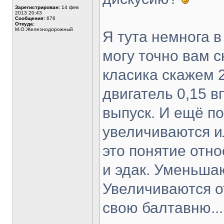
Зарегистрирован:
14 фев
2013 20:43
Сообщения:
676
Откуда:
М.О.Железнодорожный
Я тута немнога в
могу точно вам с
класика скажем 
двигатель 0,15 в
выпуск. И ещё п
увеличиваются и
это понятие отно
и эдак. Уменьша
Увеличиваются о
свою балтавню...