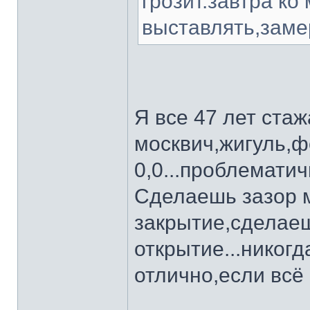
грозит.завтра ко
выставлять,заме
Я все 47 лет стаж
москвич,жигуль,фо
0,0...проблематичн
Сделаешь зазор 
закрытие,сделаеш
открытие...никогд
отлично,если всё 