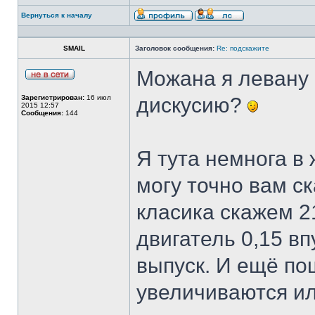
Вернуться к началу
SMAIL
Заголовок сообщения:
Re: подскажите
Можана я левану 
Зарегистрирован:
16 июл
дискусию?
2015 12:57
Сообщения:
144
Я тута немнога в 
могу точно вам с
класика скажем 2
двигатель 0,15 вп
выпуск. И ещё по
увеличиваются и