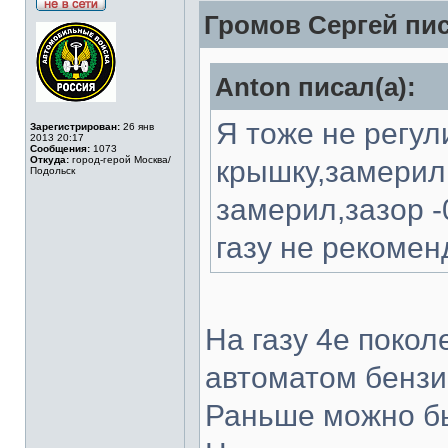
Громов Сергей пис
Anton писал(а):
Я тоже не регул
Зарегистрирован:
26 янв
2013 20:17
Сообщения:
1073
Откуда:
город-герой Москва/
крышку,замерил 
Подольск
замерил,зазор -
газу не рекомен
На газу 4е поко
автоматом бензин
Раньше можно бы