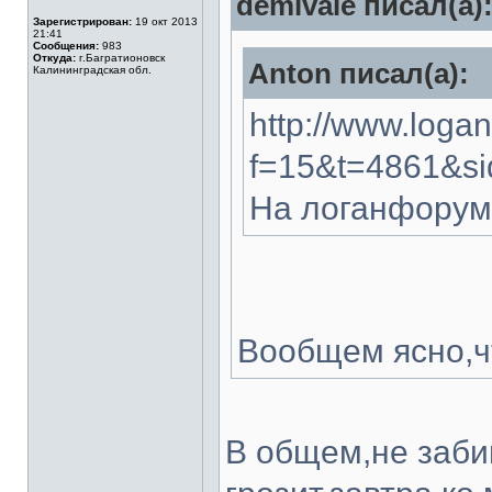
demivale писал(а)
Зарегистрирован:
19 окт 2013
21:41
Сообщения:
983
Откуда:
г.Багратионовск
Anton писал(а):
Калининградская обл.
http://www.logan
f=15&t=4861&s
На логанфоруме
Вообщем ясно,чт
В общем,не забив