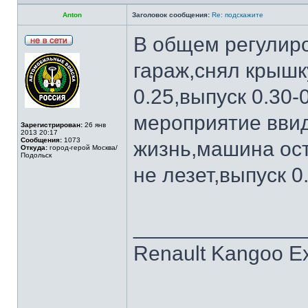
Anton
Заголовок сообщения:
Re: подскажите
В общем регулиро
гараж,снял крышк
0.25,выпуск 0.30-
мероприятие вви
Зарегистрирован:
26 янв
2013 20:17
Сообщения:
1073
жизнь,машина ост
Откуда:
город-герой Москва/
Подольск
не лезет,выпуск 0
______________
Renault Kangoo Ex