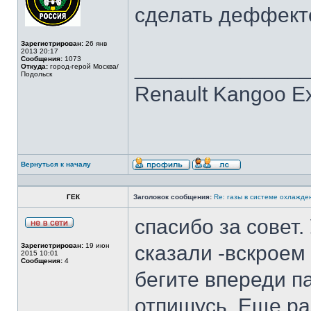
сделать деффекто
Зарегистрирован:
26 янв
2013 20:17
Сообщения:
1073
______________
Откуда:
город-герой Москва/
Подольск
Renault Kangoo Ex
Вернуться к началу
ГЕК
Заголовок сообщения:
Re: газы в системе охлажден
спасибо за совет.
Зарегистрирован:
19 июн
сказали -вскроем
2015 10:01
Сообщения:
4
бегите впереди п
отпишусь. Еще ра