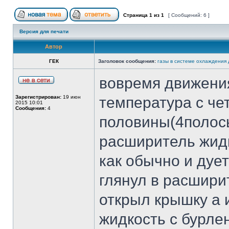
Страница
1
из
1
[ Сообщений: 6 ]
Версия для печати
Автор
ГЕК
Заголовок сообщения:
газы в системе охлаждения 
вовремя движения
Зарегистрирован:
19 июн
температура с че
2015 10:01
Сообщения:
4
половины(4полосы
расширитель жидко
как обычно и дует
глянул в расшири
открыл крышку а 
жидкость с бурле