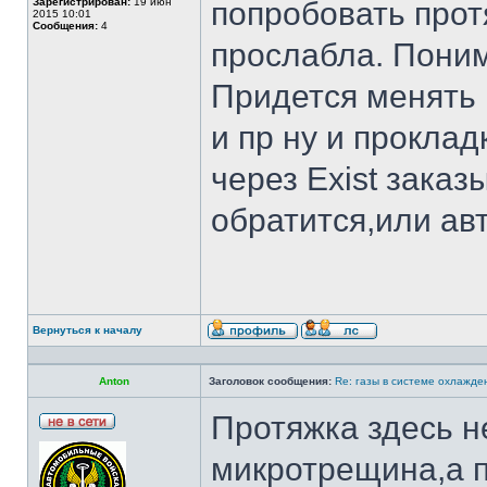
Зарегистрирован:
19 июн
попробовать прот
2015 10:01
Сообщения:
4
прослабла. Поним
Придется менять к
и пр ну и проклад
через Exist заказ
обратится,или ав
Вернуться к началу
Anton
Заголовок сообщения:
Re: газы в системе охлажден
Протяжка здесь н
микротрещина,а п