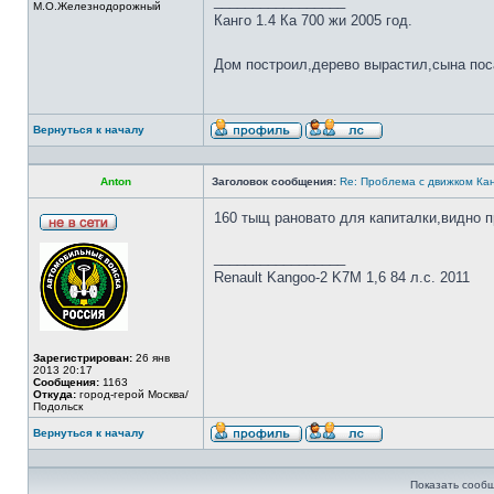
_________________
М.О.Железнодорожный
Канго 1.4 Ка 700 жи 2005 год.
Дом построил,дерево вырастил,сына по
Вернуться к началу
Anton
Заголовок сообщения:
Re: Проблема с движком Ка
160 тыщ рановато для капиталки,видно п
_________________
Renault Kangoo-2 K7M 1,6 84 л.с. 2011
Зарегистрирован:
26 янв
2013 20:17
Сообщения:
1163
Откуда:
город-герой Москва/
Подольск
Вернуться к началу
Показать сообщ