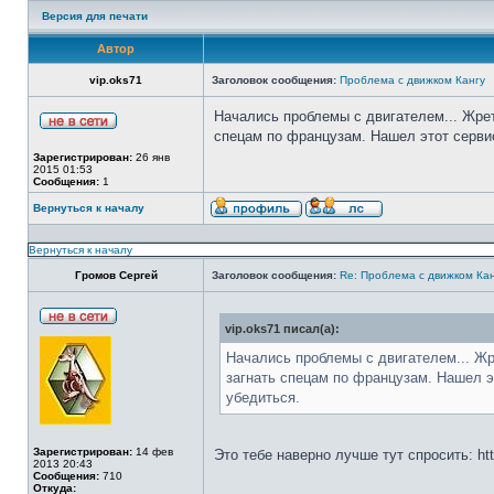
Версия для печати
Автор
vip.oks71
Заголовок сообщения:
Проблема с движком Кангу
Начались проблемы с двигателем... Жрет 
спецам по французам. Нашел этот сервис
Зарегистрирован:
26 янв
2015 01:53
Сообщения:
1
Вернуться к началу
Вернуться к началу
Громов Сергей
Заголовок сообщения:
Re: Проблема с движком Ка
vip.oks71 писал(а):
Начались проблемы с двигателем... Жре
загнать спецам по французам. Нашел э
убедиться.
Зарегистрирован:
14 фев
Это тебе наверно лучше тут спросить: http
2013 20:43
Сообщения:
710
Откуда: