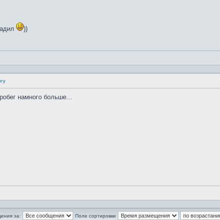
садил
))
нгу
робег намного больше...
ения за:
Поле сортировки