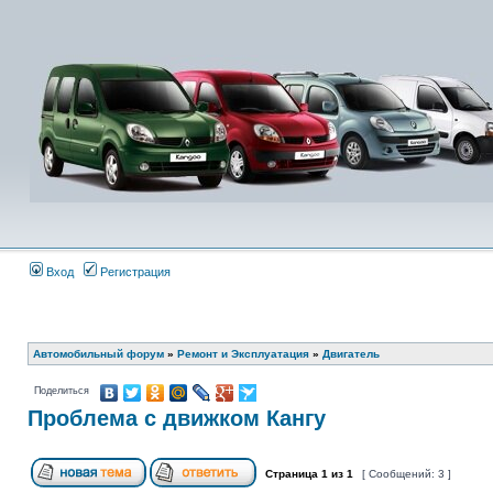
Вход
Регистрация
Автомобильный форум
»
Ремонт и Эксплуатация
»
Двигатель
Поделиться
Проблема с движком Кангу
Страница
1
из
1
[ Сообщений: 3 ]