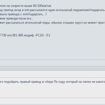
ычно на скорости выше 60-100км/час
д-трипод вход в кпп-рассыпался один игольчатый подшипник//подергать 
ала привода с кпп/подергать.../
вом приводе-посм.его...
жет рассыпаться игольчатый подш.-обычно слышен хруст,но может просто
4F730 кппJB1 985 модиф.-FC1D - E1
го подобрать правый привод в сборе.По коду который на палке ни какого