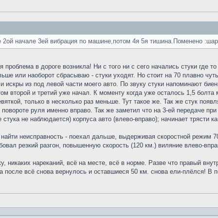
це 2ой начале 3ей вибрация по машине,потом 4я 5я тишина.Поменено :ша
 проблема в дороге возникла! Ни с того ни с сего начались стуки где то 
льше или наоборот сбрасываю - стуки уходят. Но стоит на 70 плавно чуть
 искры из под левой части моего авто. По звуку стуки напоминают биени
ом второй и третий уже начал. К моменту когда уже осталось 1,5 болта 
вяткой, только в несколько раз меньше. Тут такое же. Так же стук появл
 повороте руля именно вправо. Так же заметил что на 3-ей передаче при
е стука не наблюдается) корпуса авто (влево-вправо); начинает трясти 
 найти неисправность - поехал дальше, выдерживая скоростной режим 70-
овал резкий разгон, повышенную скорость (120 км.) виляние влево-вправ
у, никаких нареканий, всё на месте, всё в норме. Разве что правый вну
, а после всё снова вернулось и оставшиеся 50 км. снова ели-плёлся! В 