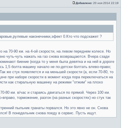
Добавлено:
20 ноя 2014 22:19
шаровые,рулевые наконечники,эфект 0.Кто что подскажет ?
о на 70-90 км. на 4-ой скорости, на левом переднем колесе. Но
авно чуть-чуть нажать на газ снова возвращаются. Вчера сзади
поминают биение (когда то у меня была девятка и на ней в дороге
сь 1,5 болта машину начало не по-детски болтать влево-право;
Так же стук появляется и на меньшей скорости (а, если 70-80, то
даче при наборе скорости в момент когда пора переключаться на
трясти как стиральную машинку на режими "отжим" на плохо
0-80 км. в/час и стараясь двигаться по прямой. Через 100 км.
-вправо, торможение, разгон (на разных скоростях) но стук так
утренний пыльник гранаты порвался. Но это явно не он. Снова
ёлся! В понедельник снова поеду в сервис. Пусть ищут.