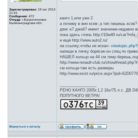
Зарегистрирован:
19 окт 2013
21:41
Сообщения:
472
канго 1,или уже 2
Откуда:
г.Багратионовск
Калининградская обл.
а почему в вин ксев-,а тип пишешь ксов?
двиг.-к7 джей? имеет значение-недавно ви
пока здесь глянь http://10w40.ru/car?mf
и ещё http://www.auto2.ru/
на ссылку,чтобы не искал-
viewtopic.php
напиши в личку борясик-он спец по прив
НАШЕЛ кольцо на 44 см.тему-берешь,подх
http://www.renault-club.ru/showthread.php?
см кольца-там есть размеры
http://www.exist.ru/price.aspx?pid=62D077
_________________
РЕНО КАНГО 2005г.1,2 16v/75 л.с. ДВ.D
ПОПУТНОГО ВЕТРА!
Вернуться к началу