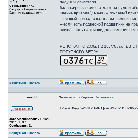
подушки двигателя.
21:41
Сообщения:
472
балансировка колес-отдает на руль,и об
Откуда:
г.Багратионовск
Калининградская обл.
биение привода/у меня было-левый приво
---правый привод-рассыпался подшипник в
---если есть подвесной подшипник на пра
шрус/ы-есть на трипоидах-аналогично мо
_________________
РЕНО КАНГО 2005г.1,2 16v/75 л.с. ДВ.D
ПОПУТНОГО ВЕТРА!
Вернуться к началу
олег33
Заголовок сообщения:
Re: ходовая
тогда подскажите как правильно и недоро
Зарегистрирован:
21 июл
2014 08:07
Сообщения:
11
Вернуться к началу