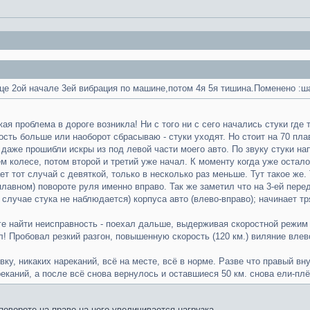
онце 2ой начале 3ей вибрация по машине,потом 4я 5я тишина.Поменено :
я проблема в дороге возникла! Ни с того ни с сего начались стуки где т
рость больше или наоборот сбрасываю - стуки уходят. Но стоит на 70 пл
з даже прошибли искры из под левой части моего авто. По звуку стуки на
м колесе, потом второй и третий уже начал. К моменту когда уже остало
ет тот случай с девяткой, только в несколько раз меньше. Тут такое же. 
лавном) повороте руля именно вправо. Так же заметил что на 3-ей пере
 случае стука не наблюдается) корпуса авто (влево-вправо); начинает 
е найти неисправность - поехал дальше, выдерживая скоростной режим 7
! Пробовал резкий разгон, повышенную скорость (120 км.) виляние влево
вку, никаких нареканий, всё на месте, всё в норме. Разве что правый вн
ареканий, а после всё снова вернулось и оставшиеся 50 км. снова ели-пл
овороте на право на него увеличивается нагрузка...