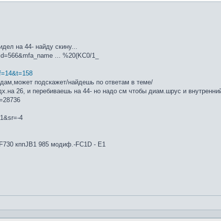
дел на 44- найду скину...
a_id=566&mfa_name ... %20(KC0/1_
?f=14&t=158
одам,может подскажет/найдешь по ответам в теме/
.на 26, и перебиваешь на 44- но надо см чтобы диам.шрус и внутренний
t=28736
01&sr=-4
4F730 кппJB1 985 модиф.-FC1D - E1