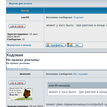
Версия для печати
Автор
олег33
Заголовок сообщения:
Ходовая
может у кого было : при разгоне в конц
Зарегистрирован:
21 июл
2014 08:07
Сообщения:
11
Вернуться к началу
Ходовая
На правах рекламы
На правах рекламы
Вернуться к началу
demivale
Заголовок сообщения:
Re: ходовая
олег33 писал(а):
может у кого было : при разгоне в кон
может рано переключаешься-попробуй чут
Зарегистрирован:
19 окт 2013