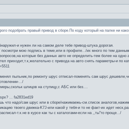
рого подобрать правый привод в сборе.По коду который на палке ни каког
обнаружил-и нужен ли на самом деле тебе привод-штука дорогая.
/ посмотри мою подпись в теме,или в профиле.../их много по тем данным
вопросов,на которые без данных авто не определить-тем более на одно 
тел приходит,т.к,желательно с привода на авто снять параметры-и по кат
t=5511
менял пыльник,по ремонту шрус отписал-поменять сам шрус дешевле,чем
товлении-.../
змеры,скольк шлицов на ступицу,с АБС или без....
aspx? ... fa2831ed19
 что надо/сам шрус или в сборе/нажимаежь-см.список аналогов,нажима
кацию твоего движка-K7J-или какой у тебя-и то не факт-их идет неск,р
списал-т.к.не в курсе как ты с каталогами-если на ,,ты''то проще.../