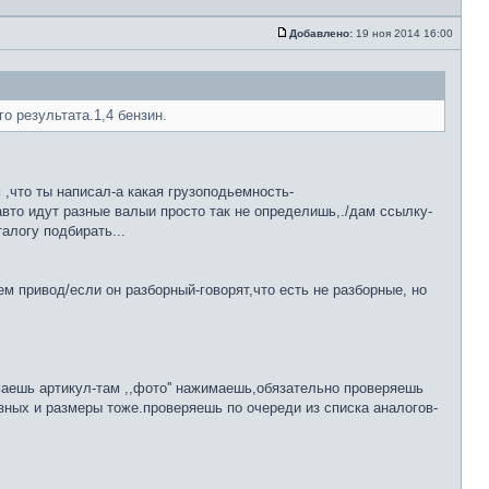
Добавлено:
19 ноя 2014 16:00
о результата.1,4 бензин.
 ,что ты написал-а какая грузоподьемность-
авто идут разные валыи просто так не определишь,./дам ссылку-
алогу подбирать...
 привод/если он разборный-говорят,что есть не разборные, но
ешь артикул-там ,,фото'' нажимаешь,обязательно проверяешь
азных и размеры тоже.проверяешь по очереди из списка аналогов-