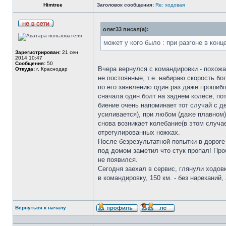
Himtree
Заголовок сообщения:
Re: ходовая
олег33 писал(а):
может у кого было : при разгоне в кон
Зарегистрирован:
21 сен
2014 10:47
Сообщения:
50
Вчера вернулся с командировки - похожая
Откуда:
г. Краснодар
не постоянные, т.е. набираю скорость бо
по его заявлению один раз даже прошибли
сначала один болт на заднем колесе, пот
биение очень напоминает тот случай с де
усиливается), при любом (даже плавном)
снова возникает колебание(в этом случа
отрегулированных ножках.
После безрезультатной попытки в дороге
под домом заметил что стук пропал! Проб
не появился.
Сегодня заехал в сервис, глянули ходовк
в командировку, 150 км. - без нареканий
Вернуться к началу