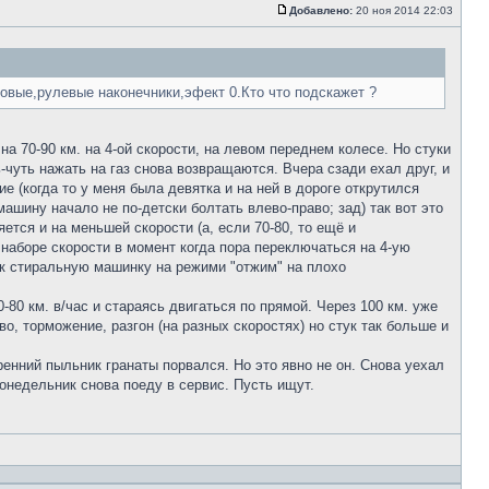
Добавлено:
20 ноя 2014 22:03
ровые,рулевые наконечники,эфект 0.Кто что подскажет ?
на 70-90 км. на 4-ой скорости, на левом переднем колесе. Но стуки
-чуть нажать на газ снова возвращаются. Вчера сзади ехал друг, и
е (когда то у меня была девятка и на ней в дороге открутился
машину начало не по-детски болтать влево-право; зад) так вот это
яется и на меньшей скорости (а, если 70-80, то ещё и
 наборе скорости в момент когда пора переключаться на 4-ую
как стиральную машинку на режими "отжим" на плохо
80 км. в/час и стараясь двигаться по прямой. Через 100 км. уже
о, торможение, разгон (на разных скоростях) но стук так больше и
тренний пыльник гранаты порвался. Но это явно не он. Снова уехал
понедельник снова поеду в сервис. Пусть ищут.