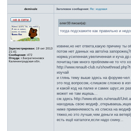
demivale
Заголовок сообщения:
Re: ходовая
олег33 писал(а):
тогда подскажите как правильно и недо
извини,но нет ответа,какую причину ты 
Зарегистрирован:
19 окт 2013
потом нет данных на авто/на запорожец?
21:41
Сообщения:
472
норма,усиленная,увеличенная и куча др.
Откуда:
г.Багратионовск
Калининградская обл.
почитац-там много проблемм-не то что хо
http://www.renault-club.ru/showthread.php?
изучай
и глянь тему выше здесь на форуме-чел 
это под вопросом,-слишком сложно в изго
и какой код на палке и самих шрус,их ра
может не там ищешь...
см.здесь http://www.elcats.ru/renault/Unit.
находишь свою модиф.,открываешь,ищешь
ниже применяемость из списка на модифи
тяжко,но это лучше,чем деньги на ветер/ра
есть ещё каталоги,если надо скину...
_________________