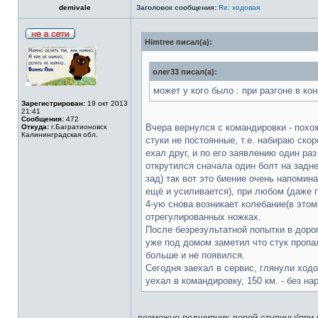
demivale
Заголовок сообщения:
Re: ходовая
Himtree писал(а):
олег33 писал(а):
может у кого было : при разгоне в к
Зарегистрирован:
19 окт 2013
21:41
Сообщения:
472
Вчера вернулся с командировки - похожа
Откуда:
г.Багратионовск
Калининградская обл.
стуки не постоянные, т.е. набираю ско
ехал друг, и по его заявлению один ра
открутился сначала один болт на задне
зад) так вот это биение очень напомина
ещё и усиливается), при любом (даже п
4-ую снова возникает колебание(в этом
отрегулированных ножках.
После безрезультатной попытки в дорог
уже под домом заметил что стук пропал
больше и не появился.
Сегодня заехал в сервис, глянули ходо
уехал в командировку, 150 км. - без н
возможно подшипник левой ступицы/при п