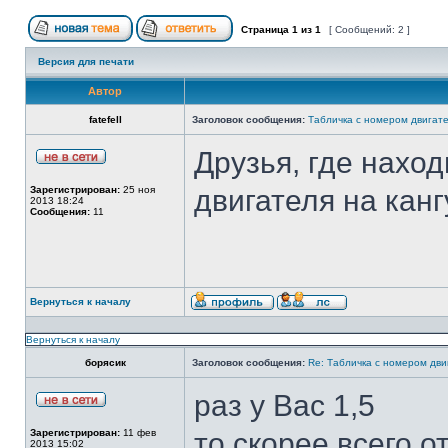
Страница
1
из
1
[ Сообщений: 2 ]
Версия для печати
Автор
fatefell
Заголовок сообщения:
Табличка с номером двигат
Друзья, где нахо
Зарегистрирован:
25 ноя
двигателя на канг
2013 18:24
Сообщения:
11
Вернуться к началу
Вернуться к началу
борясик
Заголовок сообщения:
Re: Табличка с номером дви
раз у Вас 1,5
Зарегистрирован:
11 фев
то скорее всего о
2013 15:02