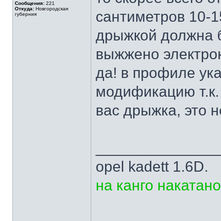
Сообщения:
221
Откуда:
Новгородская
сантиметров 10-1
губерния
дрыжкой должна б
выжжено электро
да! в профиле ук
модификацию т.к. 
вас дрыжка, это н
______________
opel kadett 1.6D.
на канго накатано