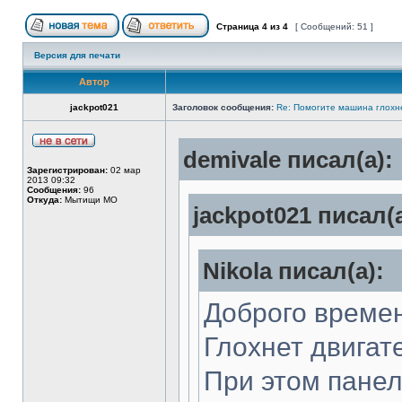
Страница
4
из
4
[ Сообщений: 51 ]
Версия для печати
Автор
jackpot021
Заголовок сообщения:
Re: Помогите машина глохн
demivale писал(а):
Зарегистрирован:
02 мар
2013 09:32
Сообщения:
96
Откуда:
Мытищи МО
jackpot021 писал(а
Nikola писал(а):
Доброго времен
Глохнет двигат
При этом панел