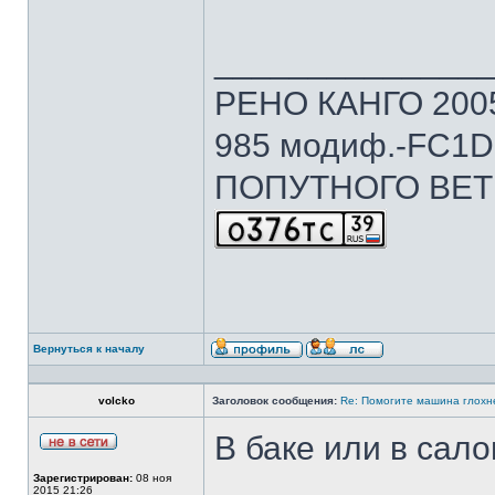
______________
РЕНО КАНГО 2005г
985 модиф.-FC1D 
ПОПУТНОГО ВЕТ
Вернуться к началу
volcko
Заголовок сообщения:
Re: Помогите машина глохн
В баке или в сал
Зарегистрирован:
08 ноя
2015 21:26