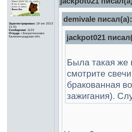
jackpot021 писал(а
demivale писал(а)
Зарегистрирован:
19 окт 2013
21:41
Сообщения:
1123
Откуда:
г.Багратионовск
jackpot021 писал(
Калининградская обл.
Была такая же 
смотрите свечи
бракованная во
зажигания). Сл