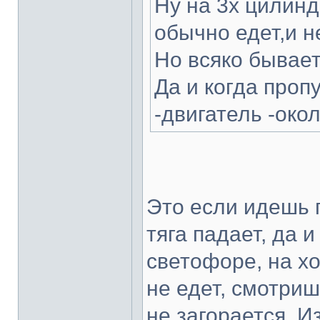
Ну на 3х цилинд
обычно едет,и не
Но всяко бывает.
Да и когда пропу
-двигатель -око
Это если идешь п
тяга падает, да и
светофоре, на хо
не едет, смотриш
не загорается. И