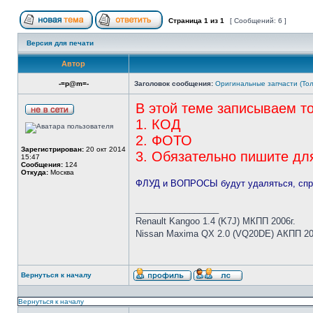
Страница
1
из
1
[ Сообщений: 6 ]
Версия для печати
Автор
-=p@m=-
Заголовок сообщения:
Оригинальные запчасти (То
В этой теме записываем то
1. КОД
2. ФОТО
Зарегистрирован:
20 окт 2014
3. Обязательно пишите дл
15:47
Сообщения:
124
Откуда:
Москва
ФЛУД и ВОПРОСЫ будут удаляться, спра
_________________
Renault Kangoo 1.4 (K7J) МКПП 2006г.
Nissan Maxima QX 2.0 (VQ20DE) АКПП 20
Вернуться к началу
Вернуться к началу