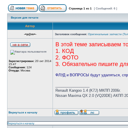
Страница
1
из
1
[ Сообщений: 6 ]
Версия для печати
Автор
-=p@m=-
Заголовок сообщения:
Оригинальные запчасти (То
В этой теме записываем то
1. КОД
2. ФОТО
Зарегистрирован:
20 окт 2014
3. Обязательно пишите дл
15:47
Сообщения:
124
Откуда:
Москва
ФЛУД и ВОПРОСЫ будут удаляться, спра
_________________
Renault Kangoo 1.4 (K7J) МКПП 2006г.
Nissan Maxima QX 2.0 (VQ20DE) АКПП 20
Вернуться к началу
Вернуться к началу