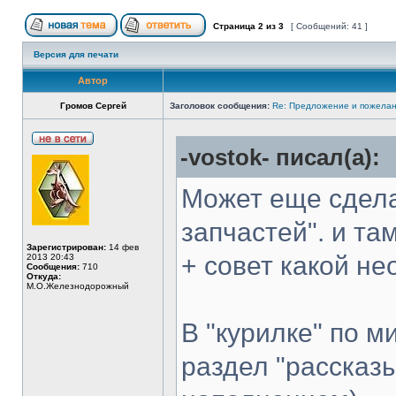
Страница
2
из
3
[ Сообщений: 41 ]
Версия для печати
Автор
Громов Сергей
Заголовок сообщения:
Re: Предложение и пожелан
-vostok- писал(а):
Может еще сдела
запчастей". и та
Зарегистрирован:
14 фев
+ совет какой не
2013 20:43
Сообщения:
710
Откуда:
М.О.Железнодорожный
В "курилке" по 
раздел "рассказы