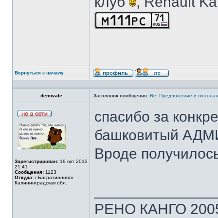
клуб
, Renault K
Вернуться к началу
demivale
Заголовок сообщения:
Re: Предложение и пожелан
спасибо за конк
башковитый АДМИ
Вроде получилос
Зарегистрирован:
19 окт 2013
21:41
Сообщения:
1123
Откуда:
г.Багратионовск
Калининградская обл.
______________
РЕНО КАНГО 2005г