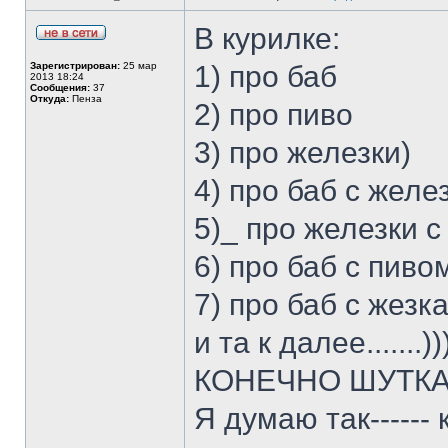
В курилке:
Зарегистрирован:
25 мар
1) про баб
2013 18:24
Сообщения:
37
Откуда:
Пенза
2) про пиво
3) про железки)
4) про баб с желе
5)_ про железки с
6) про баб с пивом
7) про баб с жезка
и та к далее.......)))
КОНЕЧНО ШУТКА))
Я думаю так------ 