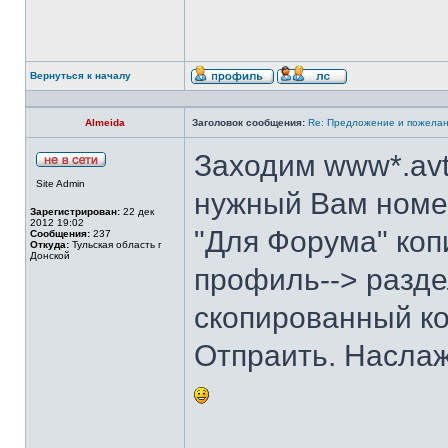
Вернуться к началу
Almeida
Заголовок сообщения:
Re: Предложение и пожелан
Заходим www*.avt
Site Admin
нужный Вам номер
Зарегистрирован:
22 дек
2012 19:02
"Для Форума" коп
Сообщения:
237
Откуда:
Тульская область г
Донской
профиль--> разде
скопированный ко
Отпраить. Насла