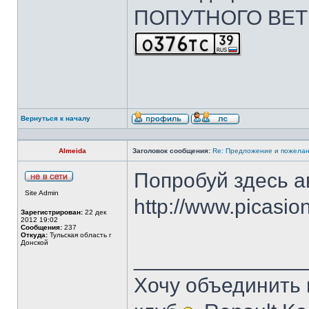
ПОПУТНОГО ВЕТ
Вернуться к началу
Almeida
Заголовок сообщения:
Re: Предложение и пожелан
Попробуй здесь а
Site Admin
http://www.picasio
Зарегистрирован:
22 дек
2012 19:02
Сообщения:
237
Откуда:
Тульская область г
Донской
______________
Хочу объединить 