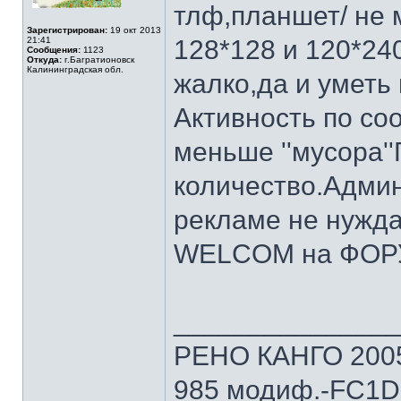
тлф,планшет/ не 
Зарегистрирован:
19 окт 2013
21:41
128*128 и 120*240
Сообщения:
1123
Откуда:
г.Багратионовск
Калининградская обл.
жалко,да и уметь 
Активность по со
меньше ''мусора''
количество.Админ
рекламе не нуждае
WELCOM на ФОРУ
______________
РЕНО КАНГО 2005г
985 модиф.-FC1D 