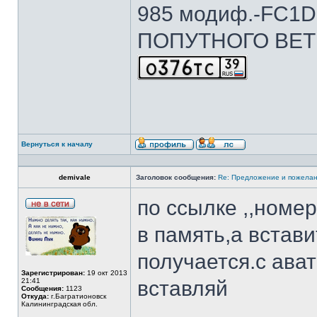
985 модиф.-FC1D 
ПОПУТНОГО ВЕТ
Вернуться к началу
demivale
Заголовок сообщения:
Re: Предложение и пожелан
по ссылке ,,номер
в память,а вставит
получается.с ават
Зарегистрирован:
19 окт 2013
21:41
вставляй
Сообщения:
1123
Откуда:
г.Багратионовск
Калининградская обл.