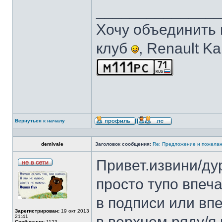
______________
Хочу объединить 
клуб
, Renault K
Вернуться к началу
demivale
Заголовок сообщения:
Re: Предложение и пожелан
Привет.извини/ду
просто тупо впеча
в подписи или впе
Зарегистрирован:
19 окт 2013
21:41
в верхнем ряду/я 
Сообщения:
1123