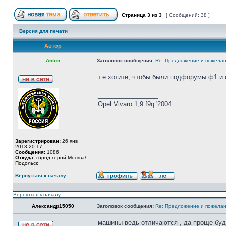
Страница
3
из
3
[ Сообщений: 38 ]
Версия для печати
Автор
Anton
Заголовок сообщения:
Re: Предложение и пожелан
т.е хотите, чтобы были подфорумы ф1 и
_________________
Opel Vivaro 1,9 f9q '2004
Зарегистрирован:
26 янв
2013 20:17
Сообщения:
1086
Откуда:
город-герой Москва/
Подольск
Вернуться к началу
Вернуться к началу
Александр15050
Заголовок сообщения:
Re: Предложение и пожелан
машины ведь отличаются , да проще буд