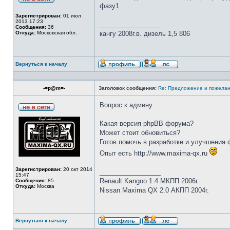
фазу1 .
Зарегистрирован:
01 июл
2013 17:23
_________________
Сообщения:
36
Откуда:
Московская обл.
кангу 2008г.в. дизель 1,5 806
Вернуться к началу
-=p@m=-
Заголовок сообщения:
Re: Предложение и пожелан
Вопрос к админу.
Какая версия phpBB форума?
Может стоит обновиться?
Готов помочь в разработке и улучшения
Опыт есть http://www.maxima-qx.ru
Зарегистрирован:
20 окт 2014
_________________
15:47
Renault Kangoo 1.4 МКПП 2006г.
Сообщения:
85
Откуда:
Москва
Nissan Maxima QX 2.0 АКПП 2004г.
Вернуться к началу