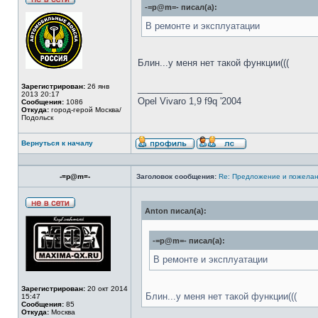
-=p@m=- писал(а):
В ремонте и эксплуатации
Блин...у меня нет такой функции(((
Зарегистрирован:
26 янв
_________________
2013 20:17
Opel Vivaro 1,9 f9q '2004
Сообщения:
1086
Откуда:
город-герой Москва/
Подольск
Вернуться к началу
-=p@m=-
Заголовок сообщения:
Re: Предложение и пожелан
Anton писал(а):
-=p@m=- писал(а):
В ремонте и эксплуатации
Зарегистрирован:
20 окт 2014
Блин...у меня нет такой функции(((
15:47
Сообщения:
85
Откуда:
Москва