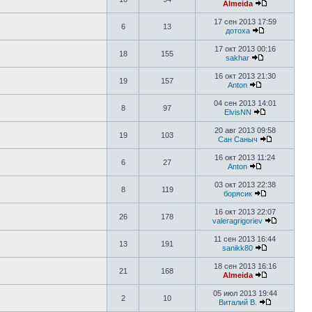
Almeida
17 сен 2013 17:59
6
13
дотоха
17 окт 2013 00:16
18
155
sakhar
16 окт 2013 21:30
19
157
Anton
04 сен 2013 14:01
8
97
ElvisNN
20 авг 2013 09:58
19
103
Сан Саныч
16 окт 2013 11:24
6
27
Anton
03 окт 2013 22:38
8
119
борясик
16 окт 2013 22:07
26
178
valeragrigoriev
11 сен 2013 16:44
13
191
sanikk80
18 сен 2013 16:16
21
168
Almeida
05 июл 2013 19:44
2
10
Виталий В.