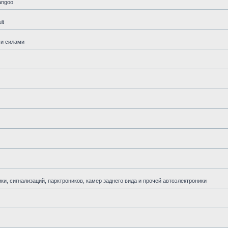
angoo
lt
ми силами
и, сигнализаций, парктроников, камер заднего вида и прочей автоэлектроники