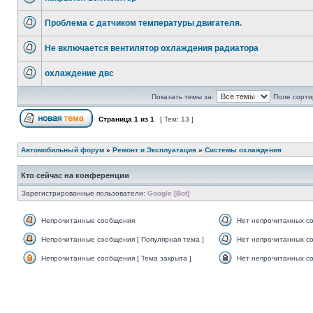
Проблема с датчиком температуры двигателя.
Не включается вентилятор охлаждения радиатора
охлаждение двс
Показать темы за:
Поле сорти
Страница
1
из
1
[ Тем: 13 ]
Автомобильный форум
»
Ремонт и Эксплуатация
»
Системы охлаждения
Кто сейчас на конференции
Зарегистрированные пользователи:
Google [Bot]
Непрочитанные сообщения
Нет непрочитанных с
Непрочитанные сообщения [ Популярная тема ]
Нет непрочитанных со
Непрочитанные сообщения [ Тема закрыта ]
Нет непрочитанных со