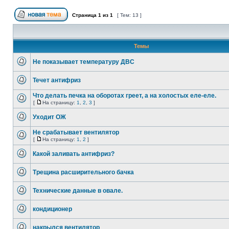
Страница
1
из
1
[ Тем: 13 ]
Темы
Не показывает температуру ДВС
Течет антифриз
Что делать печка на оборотах греет, а на холостых еле-еле.
[
На страницу:
1
,
2
,
3
]
Уходит ОЖ
Не срабатывает вентилятор
[
На страницу:
1
,
2
]
Какой заливать антифриз?
Трещина расширительного бачка
Технические данные в овале.
кондиционер
накрылся вентилятор