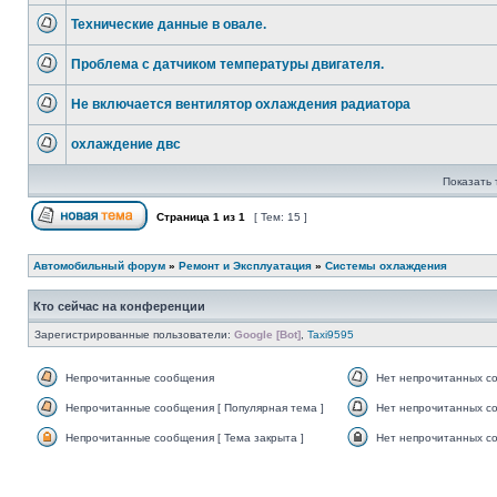
Технические данные в овале.
Проблема с датчиком температуры двигателя.
Не включается вентилятор охлаждения радиатора
охлаждение двс
Показать 
Страница
1
из
1
[ Тем: 15 ]
Автомобильный форум
»
Ремонт и Эксплуатация
»
Системы охлаждения
Кто сейчас на конференции
Зарегистрированные пользователи:
Google [Bot]
,
Taxi9595
Непрочитанные сообщения
Нет непрочитанных с
Непрочитанные сообщения [ Популярная тема ]
Нет непрочитанных со
Непрочитанные сообщения [ Тема закрыта ]
Нет непрочитанных со