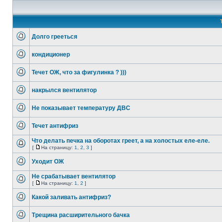
Долго грееться
кондиционер
Течет ОЖ, что за фигулинка ? )))
накрылся вентилятор
Не показывает температуру ДВС
Течет антифриз
Что делать печка на оборотах греет, а на холостых еле-еле.
[
На страницу:
1
,
2
,
3
]
Уходит ОЖ
Не срабатывает вентилятор
[
На страницу:
1
,
2
]
Какой заливать антифриз?
Трещина расширительного бачка