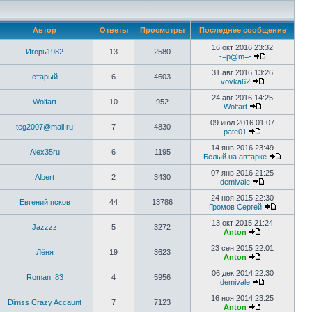
Автор
Ответы
Просмотры
Последнее сообщение
16 окт 2016 23:32
Игорь1982
13
2580
-=p@m=-
31 авг 2016 13:26
старый
6
4603
vovka62
24 авг 2016 14:25
Wolfart
10
952
Wolfart
09 июл 2016 01:07
teg2007@mail.ru
7
4830
pate01
14 янв 2016 23:49
Alex35ru
6
1195
Белый на автарке
07 янв 2016 21:25
Albert
2
3430
demivale
24 ноя 2015 22:30
Евгений псков
44
13786
Громов Сергей
13 окт 2015 21:24
Jazzzz
5
3272
Anton
23 сен 2015 22:01
Лёня
19
3623
Anton
06 дек 2014 22:30
Roman_83
4
5956
demivale
16 ноя 2014 23:25
Dimss Crazy Accaunt
7
7123
Anton