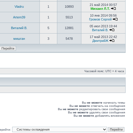
21 май 2014 00:57
Vladru
1
10893
Михаил Л.Т.
10 янв 2014 09:56
Artem39
1
5513
Громов Сергей
05 июл 2013 19:44
Виталий В.
5
12881
Виталий В.
17 май 2013 22:42
мишган
3
5478
ДмитрийЖ
Часовой пояс: UTC + 4 часа
Вы
не можете
начинать темы
Вы
не можете
отвечать на сообщения
Вы
не можете
редактировать свои сообщения
Вы
не можете
удалять свои сообщения
Вы
не можете
добавлять вложения
ерейти: