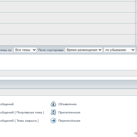
темы за:
Поле сортировки
ообщений
Объявление
общений [ Популярная тема ]
Прилепленная
общений [ Тема закрыта ]
Перенесённая
П