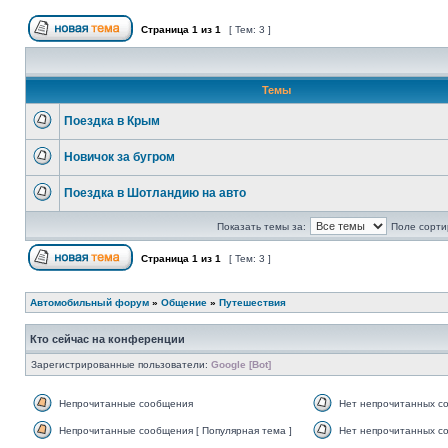
Страница
1
из
1
[ Тем: 3 ]
Темы
Поездка в Крым
Новичок за бугром
Поездка в Шотландию на авто
Показать темы за:
Поле сорти
Страница
1
из
1
[ Тем: 3 ]
Автомобильный форум
»
Общение
»
Путешествия
Кто сейчас на конференции
Зарегистрированные пользователи:
Google [Bot]
Непрочитанные сообщения
Нет непрочитанных с
Непрочитанные сообщения [ Популярная тема ]
Нет непрочитанных со