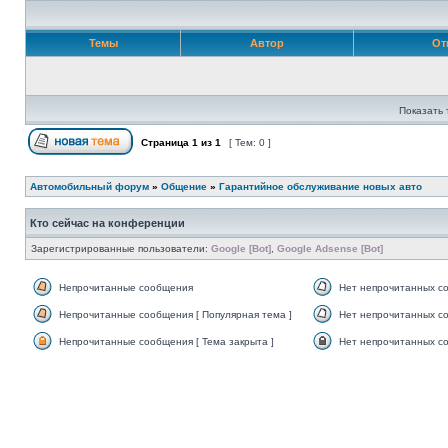
Темы
Автор
От
Показать 
Страница
1
из
1
[ Тем: 0 ]
Автомобильный форум
»
Общение
»
Гарантийное обслуживание новых авто
Кто сейчас на конференции
Зарегистрированные пользователи:
Google [Bot]
,
Google Adsense [Bot]
Непрочитанные сообщения
Нет непрочитанных с
Непрочитанные сообщения [ Популярная тема ]
Нет непрочитанных со
Непрочитанные сообщения [ Тема закрыта ]
Нет непрочитанных со