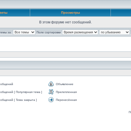
веты
Просмотры
В этом форуме нет сообщений.
темы за:
Поле сортировки
ообщений
Объявление
общений [ Популярная тема ]
Прилепленная
общений [ Тема закрыта ]
Перенесённая
П