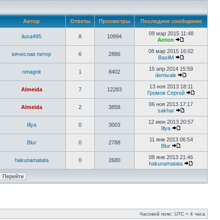
Автор
Ответы
Просмотры
Последнее сообщение
09 мар 2015 11:48
iluxa495
8
10994
Anton
08 мар 2015 16:02
вячеслав питер
6
2886
BasilM
15 апр 2014 15:59
nmagnit
1
8402
demivale
13 ноя 2013 18:11
Almeida
7
12283
Громов Сергей
06 ноя 2013 17:17
Almeida
2
3858
sakhar
12 июн 2013 20:57
Illya
0
3003
Illya
11 янв 2013 06:54
Blur
0
2788
Blur
08 янв 2013 21:46
hakunamatata
0
2680
hakunamatata
Часовой пояс: UTC + 4 часа