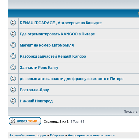
RENAULT-GARAGE , Автосервис на Каширке
Где отремонтировать KANGOO в Питере
Магнит на номер автомобиля
Разборки запчастей Renault Kangoo
Запчасти Рено Кангу
дешевые автозапчасти для французских авто в Питере
Ростов-на-Дону
Нижний Новгород
Показать 
Страница
1
из
1
[ Тем: 8 ]
Автомобильный форум
»
Общение
»
Автосервисы и автозапчасти