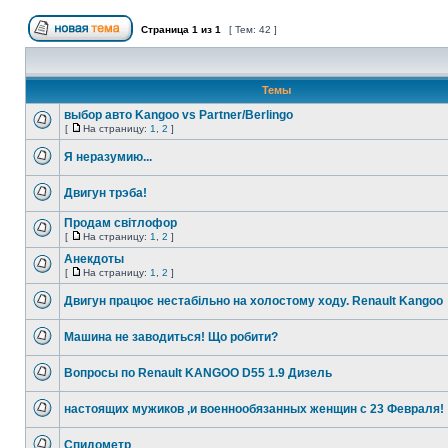
Страница
1
из
1
[ Тем: 42 ]
Темы
выбор авто Kangoo vs Partner/Berlingo
[
На страницу:
1
,
2
]
Я неразумию...
Двигун трэба!
Продам світлофор
[
На страницу:
1
,
2
]
Анекдоты
[
На страницу:
1
,
2
]
Двигун працює нестабільно на холостому ходу. Renault Kangoo
Машина не заводиться! Що робити?
Вопросы по Renault KANGOO D55 1.9 Дизель
настоящих мужиков ,и военнообязанных женщин с 23 Февраля!
Спидометр