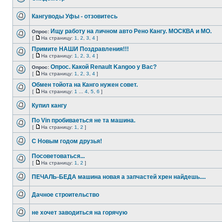
Кангуводы Уфы - отзовитесь
Ищу работу на личном авто Рено Кангу. МОСКВА и МО.
Опрос:
[
На страницу:
1
,
2
,
3
,
4
]
Примите НАШИ Поздравления!!!
[
На страницу:
1
,
2
,
3
,
4
]
Опрос. Какой Renault Kangoo у Вас?
Опрос:
[
На страницу:
1
,
2
,
3
,
4
]
Обмен тойота на Канго нужен совет.
[
На страницу:
1
...
4
,
5
,
6
]
Купил кангу
По Vin пробиваеться не та машина.
[
На страницу:
1
,
2
]
С Новым годом друзья!
Посоветоваться...
[
На страницу:
1
,
2
]
ПЕЧАЛЬ-БЕДА машина новая а запчастей хрен найдешь....
Дачное строительство
не хочет заводиться на горячую