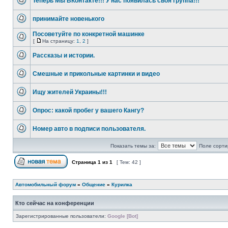
Теперь Мы ВКонтакте!!! У нас появилась своя группа!!!
принимайте новенького
Посоветуйте по конкретной машинке
[
На страницу:
1
,
2
]
Рассказы и истории.
Смешные и прикольные картинки и видео
Ищу жителей Украины!!!
Опрос: какой пробег у вашего Кангу?
Номер авто в подписи пользователя.
Показать темы за:
Поле сорти
Страница
1
из
1
[ Тем: 42 ]
Автомобильный форум
»
Общение
»
Курилка
Кто сейчас на конференции
Зарегистрированные пользователи:
Google [Bot]