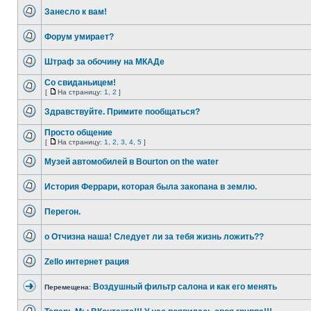
Занесло к вам!
Форум умирает?
Штраф за обочину на МКАДе
Со свиданьицем!
[
На страницу:
1
,
2
]
Здравствуйте. Примите пообщаться?
Просто общение
[
На страницу:
1
,
2
,
3
,
4
,
5
]
Музей автомобилей в Bourton on the water
История Феррари, которая была закопана в землю.
Перегон.
о Отчизна наша! Следует ли за тебя жизнь ложить??
Zello интернет рация
Воздушный фильтр салона и как его менять
Перемещена: