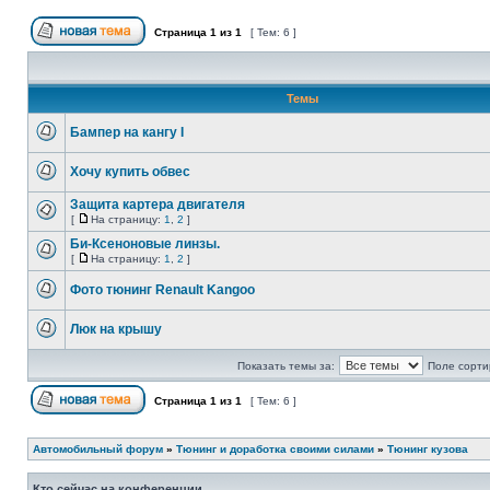
Страница
1
из
1
[ Тем: 6 ]
Темы
Бампер на кангу I
Хочу купить обвес
Защита картера двигателя
[
На страницу:
1
,
2
]
Би-Ксеноновые линзы.
[
На страницу:
1
,
2
]
Фото тюнинг Renault Kangoo
Люк на крышу
Показать темы за:
Поле сорти
Страница
1
из
1
[ Тем: 6 ]
Автомобильный форум
»
Тюнинг и доработка своими силами
»
Тюнинг кузова
Кто сейчас на конференции