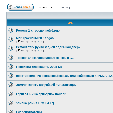
Страница
1
из
1
[ Тем: 41 ]
Темы
Ремонт 2-х торсионной балки
Мой красненький Kangoo
[
На страницу:
1
,
2
]
Ремонт тяги ручки задней сдвижной двери
[
На страницу:
1
,
2
]
Тюнинг блока управления печкой и ......
Приобрёл для работы 2005 г.в.
восстановление сорванной резьбы сливной пробки двиг.K7J 1.4
Замена кнопки аварийной сигнализации
Горит SERV на приборной панели.
замена ремня ГРМ 1.4 к7j
Гидроподготовка