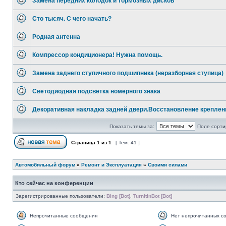
Замена передних колодок и тормозных дисков
Сто тысяч. С чего начать?
Родная антенна
Компрессор кондиционера! Нужна помощь.
Замена заднего ступичного подшипника (неразборная ступица)
Светодиодная подсветка номерного знака
Декоративная накладка задней двери.Восстановление креплен
Показать темы за:
Поле сорти
Страница
1
из
1
[ Тем: 41 ]
Автомобильный форум
»
Ремонт и Эксплуатация
»
Своими силами
Кто сейчас на конференции
Зарегистрированные пользователи:
Bing [Bot]
,
TurnitinBot [Bot]
Непрочитанные сообщения
Нет непрочитанных с