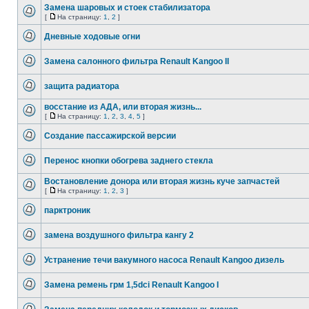
Замена шаровых и стоек стабилизатора
[
На страницу:
1
,
2
]
Дневные ходовые огни
Замена салонного фильтра Renault Kangoo II
защита радиатора
восстание из АДА, или вторая жизнь...
[
На страницу:
1
,
2
,
3
,
4
,
5
]
Создание пассажирской версии
Перенос кнопки обогрева заднего стекла
Востановление донора или вторая жизнь куче запчастей
[
На страницу:
1
,
2
,
3
]
парктроник
замена воздушного фильтра кангу 2
Устранение течи вакумного насоса Renault Kangoo дизель
Замена ремень грм 1,5dci Renault Kangoo I