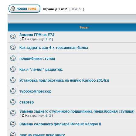
Страница
1
из
2
[ Тем: 53 ]
Темы
Замена ГРМ на E7J
[
На страницу:
1
,
2
]
Как задрать зад 4-х торсионная балка
подшибники ступиц
Как я "лечил" радиатор.
Установка подлокотника на новую Kangoo 2014г.в
турбокомпрессор
стартер
Замена заднего ступичного подшипника (неразборная ступица)
[
На страницу:
1
,
2
]
Замена салонного фильтра Renault Kangoo II
люк на крыше рено кангу