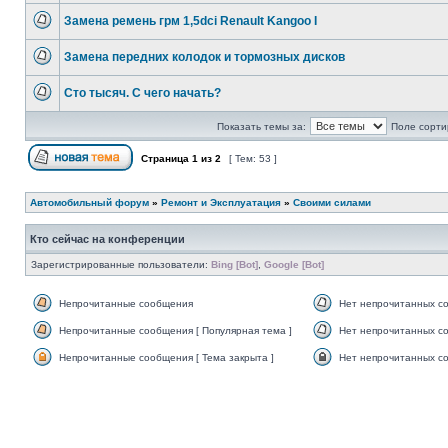
Замена ремень грм 1,5dci Renault Kangoo I
Замена передних колодок и тормозных дисков
Сто тысяч. С чего начать?
Показать темы за:
Поле сорти
Страница
1
из
2
[ Тем: 53 ]
Автомобильный форум
»
Ремонт и Эксплуатация
»
Своими силами
Кто сейчас на конференции
Зарегистрированные пользователи:
Bing [Bot]
,
Google [Bot]
Непрочитанные сообщения
Нет непрочитанных с
Непрочитанные сообщения [ Популярная тема ]
Нет непрочитанных со
Непрочитанные сообщения [ Тема закрыта ]
Нет непрочитанных со