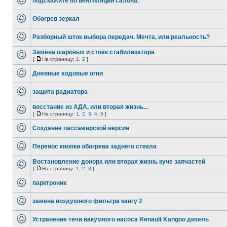
подскажите по вентиляции салона.
Обогрев зеркал
Разборный шток выбора передач. Мечта, или реальность?
Замена шаровых и стоек стабилизатора
[
На страницу:
1
,
2
]
Дневные ходовые огни
защита радиатора
восстание из АДА, или вторая жизнь...
[
На страницу:
1
,
2
,
3
,
4
,
5
]
Создание пассажирской версии
Перенос кнопки обогрева заднего стекла
Востановление донора или вторая жизнь куче запчастей
[
На страницу:
1
,
2
,
3
]
парктроник
замена воздушного фильтра кангу 2
Устранение течи вакумного насоса Renault Kangoo дизель