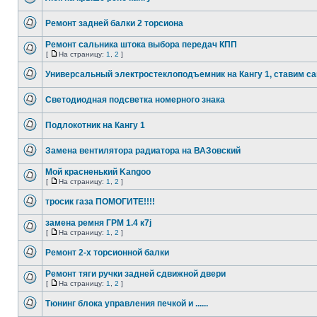
Ремонт задней балки 2 торсиона
Ремонт сальника штока выбора передач КПП
[
На страницу:
1
,
2
]
Универсальный электростеклоподъемник на Кангу 1, ставим с
Светодиодная подсветка номерного знака
Подлокотник на Кангу 1
Замена вентилятора радиатора на ВАЗовский
Мой красненький Kangoo
[
На страницу:
1
,
2
]
тросик газа ПОМОГИТЕ!!!!
замена ремня ГРМ 1.4 к7j
[
На страницу:
1
,
2
]
Ремонт 2-х торсионной балки
Ремонт тяги ручки задней сдвижной двери
[
На страницу:
1
,
2
]
Тюнинг блока управления печкой и ......