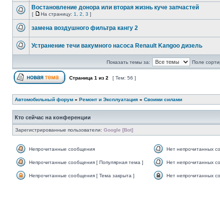
Востановление донора или вторая жизнь куче запчастей
[
На страницу:
1
,
2
,
3
]
замена воздушного фильтра кангу 2
Устранение течи вакумного насоса Renault Kangoo дизель
Показать темы за:
Поле сорти
Страница
1
из
2
[ Тем: 56 ]
Автомобильный форум
»
Ремонт и Эксплуатация
»
Своими силами
Кто сейчас на конференции
Зарегистрированные пользователи:
Google [Bot]
Непрочитанные сообщения
Нет непрочитанных с
Непрочитанные сообщения [ Популярная тема ]
Нет непрочитанных со
Непрочитанные сообщения [ Тема закрыта ]
Нет непрочитанных со