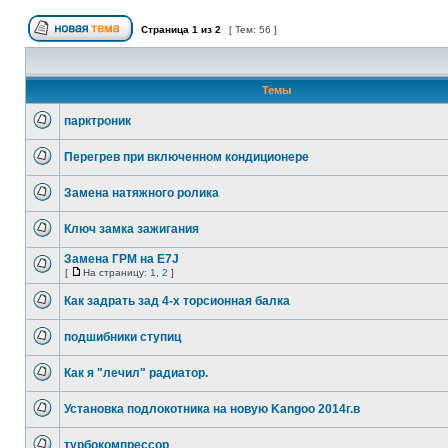
Страница
1
из
2
[ Тем: 56 ]
Темы
парктроник
Перегрев при включенном кондиционере
Замена натяжного ролика
Ключ замка зажигания
Замена ГРМ на E7J
[
На страницу:
1
,
2
]
Как задрать зад 4-х торсионная балка
подшибники ступиц
Как я "лечил" радиатор.
Установка подлокотника на новую Kangoo 2014г.в
турбокомпрессор