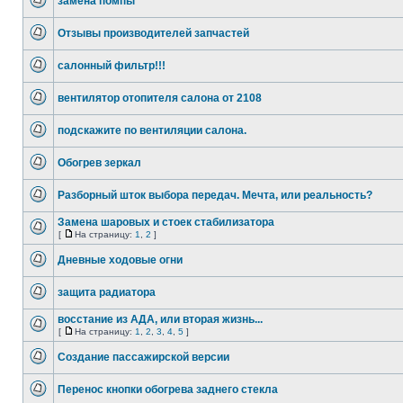
замена помпы
Отзывы производителей запчастей
салонный фильтр!!!
вентилятор отопителя салона от 2108
подскажите по вентиляции салона.
Обогрев зеркал
Разборный шток выбора передач. Мечта, или реальность?
Замена шаровых и стоек стабилизатора
[
На страницу:
1
,
2
]
Дневные ходовые огни
защита радиатора
восстание из АДА, или вторая жизнь...
[
На страницу:
1
,
2
,
3
,
4
,
5
]
Создание пассажирской версии
Перенос кнопки обогрева заднего стекла