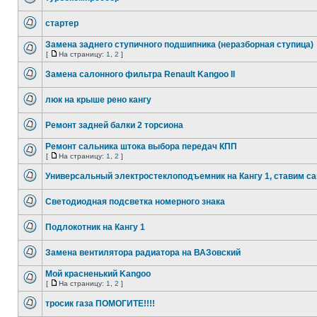
стартер
Замена заднего ступичного подшипника (неразборная ступица)
[
На страницу:
1
,
2
]
Замена салонного фильтра Renault Kangoo II
люк на крыше рено кангу
Ремонт задней балки 2 торсиона
Ремонт сальника штока выбора передач КПП
[
На страницу:
1
,
2
]
Универсальный электростеклоподъемник на Кангу 1, ставим с
Светодиодная подсветка номерного знака
Подлокотник на Кангу 1
Замена вентилятора радиатора на ВАЗовский
Мой красненький Kangoo
[
На страницу:
1
,
2
]
тросик газа ПОМОГИТЕ!!!!