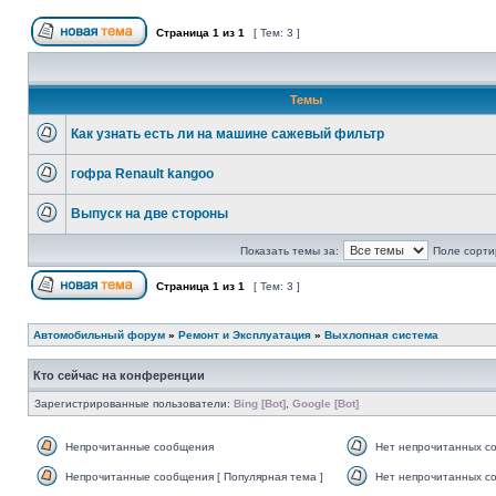
Страница
1
из
1
[ Тем: 3 ]
Темы
Как узнать есть ли на машине сажевый фильтр
гофра Renault kangoo
Выпуск на две стороны
Показать темы за:
Поле сорти
Страница
1
из
1
[ Тем: 3 ]
Автомобильный форум
»
Ремонт и Эксплуатация
»
Выхлопная система
Кто сейчас на конференции
Зарегистрированные пользователи:
Bing [Bot]
,
Google [Bot]
Непрочитанные сообщения
Нет непрочитанных с
Непрочитанные сообщения [ Популярная тема ]
Нет непрочитанных со