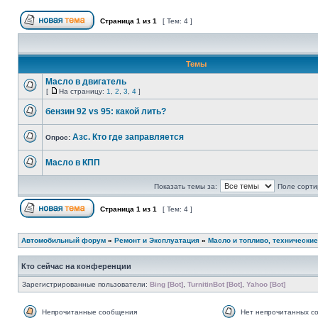
Страница
1
из
1
[ Тем: 4 ]
Темы
Масло в двигатель
[
На страницу:
1
,
2
,
3
,
4
]
бензин 92 vs 95: какой лить?
Азс. Кто где заправляется
Опрос:
Масло в КПП
Показать темы за:
Поле сорти
Страница
1
из
1
[ Тем: 4 ]
Автомобильный форум
»
Ремонт и Эксплуатация
»
Масло и топливо, технически
Кто сейчас на конференции
Зарегистрированные пользователи:
Bing [Bot]
,
TurnitinBot [Bot]
,
Yahoo [Bot]
Непрочитанные сообщения
Нет непрочитанных с