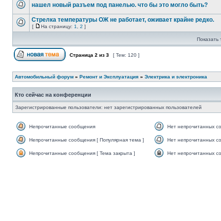
нашел новый разъем под панелью. что бы это могло быть?
Стрелка температуры ОЖ не работает, оживает крайне редко.
[
На страницу:
1
,
2
]
Показать 
Страница
2
из
3
[ Тем: 120 ]
Автомобильный форум
»
Ремонт и Эксплуатация
»
Электрика и электроника
Кто сейчас на конференции
Зарегистрированные пользователи: нет зарегистрированных пользователей
Непрочитанные сообщения
Нет непрочитанных с
Непрочитанные сообщения [ Популярная тема ]
Нет непрочитанных со
Непрочитанные сообщения [ Тема закрыта ]
Нет непрочитанных со