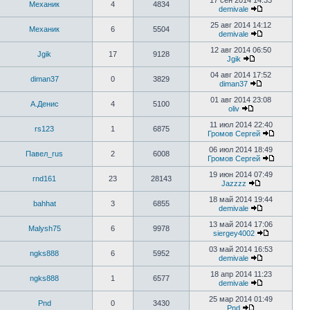
17 сен 2014 14:33
Механик
4
4834
demivale
25 авг 2014 14:12
Механик
6
5504
demivale
12 авг 2014 06:50
Jgik
17
9128
Jgik
04 авг 2014 17:52
diman37
0
3829
diman37
01 авг 2014 23:08
А.Денис
4
5100
oliv
11 июл 2014 22:40
rs123
1
6875
Громов Сергей
06 июл 2014 18:49
Павел_rus
2
6008
Громов Сергей
19 июн 2014 07:49
rnd161
23
28143
Jazzzz
18 май 2014 19:44
bahhat
3
6855
demivale
13 май 2014 17:06
Malysh75
6
9978
siergey4002
03 май 2014 16:53
ngks888
6
5952
demivale
18 апр 2014 11:23
ngks888
1
6577
demivale
25 мар 2014 01:49
Pnd
0
3430
Pnd