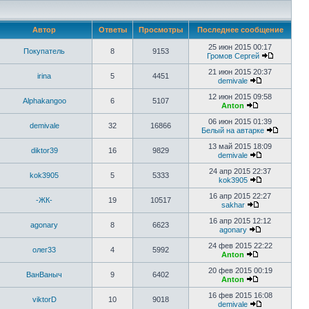
Автор
Ответы
Просмотры
Последнее сообщение
25 июн 2015 00:17
Покупатель
8
9153
Громов Сергей
21 июн 2015 20:37
irina
5
4451
demivale
12 июн 2015 09:58
Alphakangoo
6
5107
Anton
06 июн 2015 01:39
demivale
32
16866
Белый на автарке
13 май 2015 18:09
diktor39
16
9829
demivale
24 апр 2015 22:37
kok3905
5
5333
kok3905
16 апр 2015 22:27
-ЖК-
19
10517
sakhar
16 апр 2015 12:12
agonary
8
6623
agonary
24 фев 2015 22:22
олег33
4
5992
Anton
20 фев 2015 00:19
ВанВаныч
9
6402
Anton
16 фев 2015 16:08
viktorD
10
9018
demivale