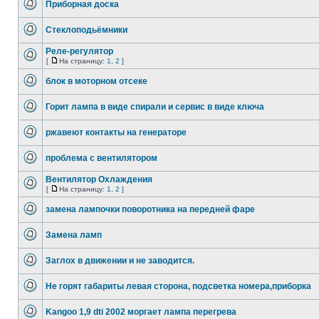
Приборная доска
Стеклоподьёмники
Реле-регулятор
[
На страницу:
1
,
2
]
блок в моторном отсеке
Горит лампа в виде спирали и сервис в виде ключа
ржавеют контакты на генераторе
проблема с вентилятором
Вентилятор Охлаждения
[
На страницу:
1
,
2
]
замена лампочки поворотника на передней фаре
Замена ламп
Заглох в движении и не заводится.
Не горят габариты левая сторона, подсветка номера,приборка
Kangoo 1,9 dti 2002 моргает лампа перегрева