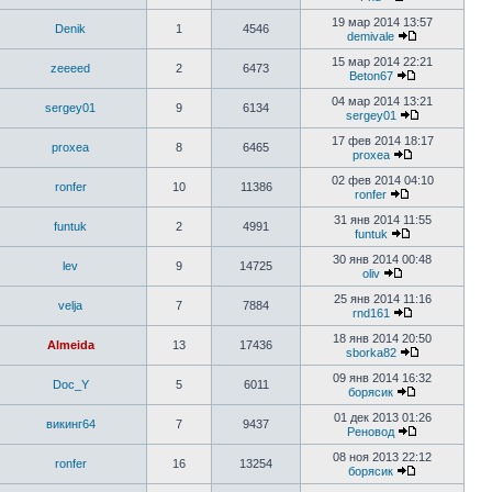
19 мар 2014 13:57
Denik
1
4546
demivale
15 мар 2014 22:21
zeeeed
2
6473
Beton67
04 мар 2014 13:21
sergey01
9
6134
sergey01
17 фев 2014 18:17
proxea
8
6465
proxea
02 фев 2014 04:10
ronfer
10
11386
ronfer
31 янв 2014 11:55
funtuk
2
4991
funtuk
30 янв 2014 00:48
lev
9
14725
oliv
25 янв 2014 11:16
velja
7
7884
rnd161
18 янв 2014 20:50
Almeida
13
17436
sborka82
09 янв 2014 16:32
Doc_Y
5
6011
борясик
01 дек 2013 01:26
викинг64
7
9437
Реновод
08 ноя 2013 22:12
ronfer
16
13254
борясик