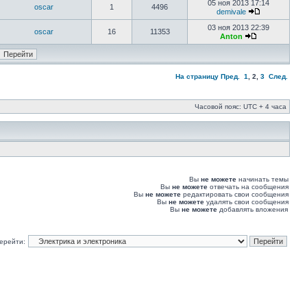
05 ноя 2013 17:14
oscar
1
4496
demivale
03 ноя 2013 22:39
oscar
16
11353
Anton
На страницу
Пред.
1
,
2
,
3
След.
Часовой пояс: UTC + 4 часа
Вы
не можете
начинать темы
Вы
не можете
отвечать на сообщения
Вы
не можете
редактировать свои сообщения
Вы
не можете
удалять свои сообщения
Вы
не можете
добавлять вложения
ерейти: