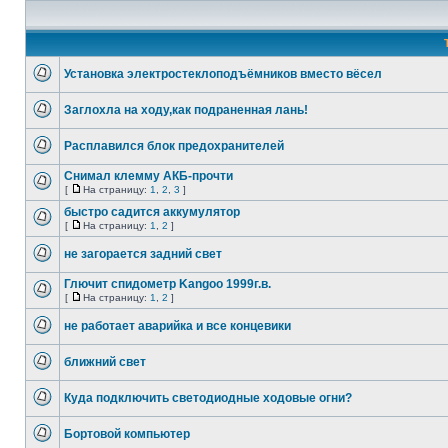
Установка электростеклоподъёмников вместо вёсел
Заглохла на ходу,как подраненная лань!
Расплавился блок предохранителей
Cнимал клемму АКБ-прочти
[
На страницу:
1
,
2
,
3
]
быстро садится аккумулятор
[
На страницу:
1
,
2
]
не загорается задний свет
Глючит спидометр Kangoo 1999г.в.
[
На страницу:
1
,
2
]
не работает аварийка и все концевики
ближний свет
Куда подключить светодиодные ходовые огни?
Бортовой компьютер