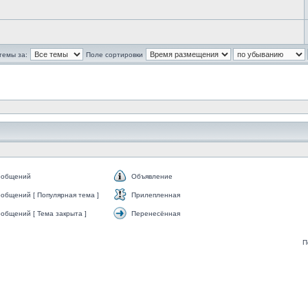
темы за:
Поле сортировки
ообщений
Объявление
общений [ Популярная тема ]
Прилепленная
общений [ Тема закрыта ]
Перенесённая
П