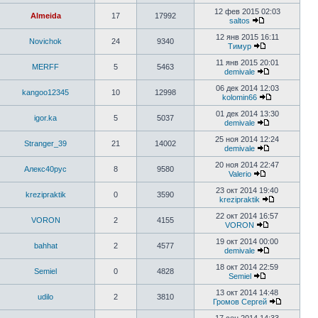
12 фев 2015 02:03
Almeida
17
17992
saltos
12 янв 2015 16:11
Novichok
24
9340
Тимур
11 янв 2015 20:01
MERFF
5
5463
demivale
06 дек 2014 12:03
kangoo12345
10
12998
kolomin66
01 дек 2014 13:30
igor.ka
5
5037
demivale
25 ноя 2014 12:24
Stranger_39
21
14002
demivale
20 ноя 2014 22:47
Алекс40рус
8
9580
Valerio
23 окт 2014 19:40
krezipraktik
0
3590
krezipraktik
22 окт 2014 16:57
VORON
2
4155
VORON
19 окт 2014 00:00
bahhat
2
4577
demivale
18 окт 2014 22:59
Semiel
0
4828
Semiel
13 окт 2014 14:48
udilo
2
3810
Громов Сергей