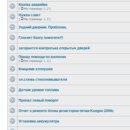
Кнопка аварийки
[
На страницу:
1
,
2
]
Нужен совет
[
На страницу:
1
,
2
]
Задний дворник. Проблема.
Глохнет Кангу помогите!!!
загорается контролька открытых дверей
Прошу помощи по кнопочке
[
На страницу:
1
,
2
]
Концевик хлопушки
эл.схема стеклоомывателя
Датчик уровня топлива
Пропал левый поворот
Отчет о ремонте блока резисторов печки Kangoo 2008г.
Установка аккумулятра