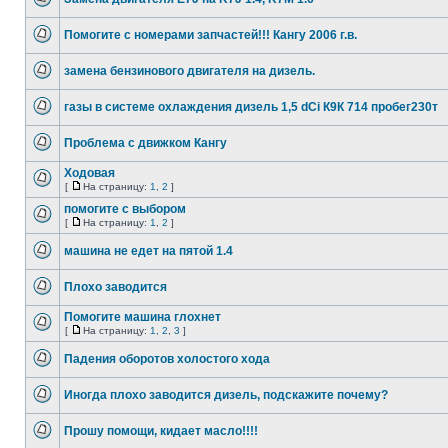
Помогите с номерами запчастей!!! Кангу 2006 г.в.
замена бензинового двигателя на дизель.
газы в системе охлаждения дизель 1,5 dCi К9К 714 пробег230т
Проблема с движком Кангу
Ходовая
[
На страницу:
1
,
2
]
помогите с выбором
[
На страницу:
1
,
2
]
машина не едет на пятой 1.4
Плохо заводится
Помогите машина глохнет
[
На страницу:
1
,
2
,
3
]
Падения оборотов холостого хода
Иногда плохо заводится дизель, подскажите почему?
Прошу помощи, кидает масло!!!!