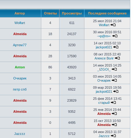
Автор
Ответы
Просмотры
Последнее сообщение
25 июл 2016 21:04
Wolfart
4
611
Wolfart
30 июн 2016 00:51
Almeida
18
24137
-=p@m=-
14 окт 2015 02:10
Артем77
4
3230
jackpot021
08 окт 2015 22:40
Almeida
28
17590
Алексе Волг
14 июн 2015 14:25
Anton
86
43920
_IZGOI_
03 июн 2015 14:05
Очкарик
3
3413
Очкарик
09 мар 2015 19:56
петр спб
7
6922
jackpot021
25 фев 2014 13:41
Almeida
9
23829
старый
25 янв 2014 23:44
Almeida
3
9352
Almeida
15 окт 2013 10:50
Almeida
0
4495
Almeida
04 июн 2013 11:37
Jazzzz
1
5712
Jazzzz