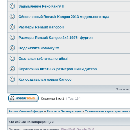
Задымление Рено Кангу II
Обновленный Renault Kangoo 2013 модельного года
Размеры Renault Kangoo II
Размеры Renault Kangoo 4x4 1997г фургон
Подскажите новичку!!!!
Овальная табличка погибла!
Справочник штатных размеров шин и дисков
Как создавался новый Kangoo
Показать 
Страница
1
из
1
[ Тем: 19 ]
Автомобильный форум
»
Ремонт и Эксплуатация
»
Технические характеристики 
Кто сейчас на конференции
Зарегистрированные пользователи:
Bing [Bot]
,
Google [Bot]