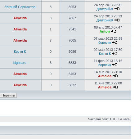
24 апр 2013 23:31
Евгений Сержантов
8
8953
ДмитрийЖ
24 апр 2013 23:13
Almeida
8
7867
ДмитрийЖ
08 апр 2013 07:47
Almeida
1
7341
Anton
07 мар 2013 22:59
Almeida
7
7005
борясик
02 мар 2013 17:50
Костя К
0
5086
Костя К
11 фев 2013 16:16
bigbears
3
5333
борясик
14 янв 2013 21:10
Almeida
0
5453
Almeida
11 янв 2013 22:00
Almeida
0
3872
Almeida
Часовой пояс: UTC + 4 часа