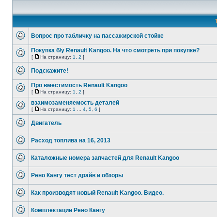
Вопрос про табличку на пассажирской стойке
Покупка б/у Renault Kangoo. На что смотреть при покупке?
[
На страницу:
1
,
2
]
Подскажите!
Про вместимость Renault Kangoo
[
На страницу:
1
,
2
]
взаимозаменяемость деталей
[
На страницу:
1
...
4
,
5
,
6
]
Двигатель
Расход топлива на 16, 2013
Каталожные номера запчастей для Renault Kangoo
Рено Кангу тест драйв и обзоры
Как производят новый Renault Kangoo. Видео.
Комплектации Рено Кангу