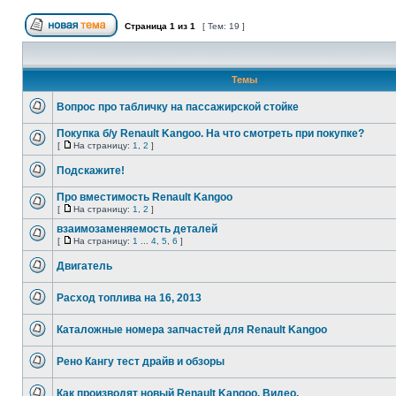
Страница
1
из
1
[ Тем: 19 ]
Темы
Вопрос про табличку на пассажирской стойке
Покупка б/у Renault Kangoo. На что смотреть при покупке?
[
На страницу:
1
,
2
]
Подскажите!
Про вместимость Renault Kangoo
[
На страницу:
1
,
2
]
взаимозаменяемость деталей
[
На страницу:
1
...
4
,
5
,
6
]
Двигатель
Расход топлива на 16, 2013
Каталожные номера запчастей для Renault Kangoo
Рено Кангу тест драйв и обзоры
Как производят новый Renault Kangoo. Видео.