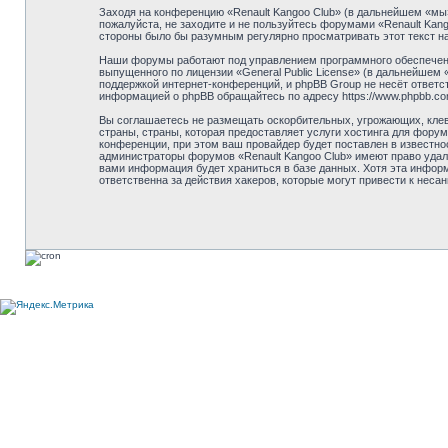
Заходя на конференцию «Renault Kangoo Club» (в дальнейшем «мы», 
пожалуйста, не заходите и не пользуйтесь форумами «Renault Kang
стороны было бы разумным регулярно просматривать этот текст на
Наши форумы работают под управлением программного обеспечени
выпущенного по лицензии «General Public License» (в дальнейшем
поддержкой интернет-конференций, и phpBB Group не несёт ответст
информацией о phpBB обращайтесь по адресу https://www.phpbb.co
Вы соглашаетесь не размещать оскорбительных, угрожающих, клев
страны, страны, которая предоставляет услуги хостинга для фору
конференции, при этом ваш провайдер будет поставлен в известно
администраторы форумов «Renault Kangoo Club» имеют право удали
вами информация будет храниться в базе данных. Хотя эта информ
ответственна за действия хакеров, которые могут привести к неса