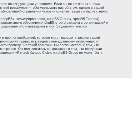
гласие со следующими условиями. Если вы не согласны с ними,
ем всё возможное, чтобы уведомить вас об этом, однако с вашей
 обновления/исправления условий означает ваше согласие с ними.
 phpBB», «www.phpbb.com», «phpBB Group», «phpBB Teams»),
программного обеспечения phpBB строго связаны с организацией и
содержания и/или поведения в них. За дополнительной
и и прочих сообщений, которые могут нарушить законы вашей
бщений могут привести к вашему немедленному отключению от
сти проведения такой политики. Вы соглашаетесь с тем, что
мотрению. Как пользователь вы согласны с тем, что введённая
еренции «Renault Kangoo Club», ни phpBB Group не может быть