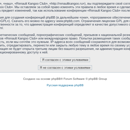
«наш», «Renault Kangoo Club», «http://renaultkangoo.ru»), вы подтверждаете своё со
oo Club». Мы оставляем за собой право изменять эти правила в любое время и сдела
 предмет изменений, так как использование конференции «Renault Kangoo Club» после
я для создания конференций phpBB (в дальнейшем «они», «программное обеспечение
 «GPL»). Скачать его можно по адресу www.phpbb.com. Ограничения лицензии GPL для 
венности за то, что администрация конференций определяет в качестве допустимого 
m/.
етнических сообщений, порнографических сообщений, призывов к национальной розн
мов «Renault Kangoo Club» или международное право. Попытки размещения таких соо
сть, если мы сочтём это нужным. IP-адреса всех сообщений сохраняются для возможно
ть, отредактировать, перенести или закрыть любую тему в любое время по своему ус
ация не будет открыта третьим лицам без вашего разрешения, ни администрация конф
нкционированному доступу к ней.
Создано на основе phpBB® Forum Software © phpBB Group
Русская поддержка phpBB