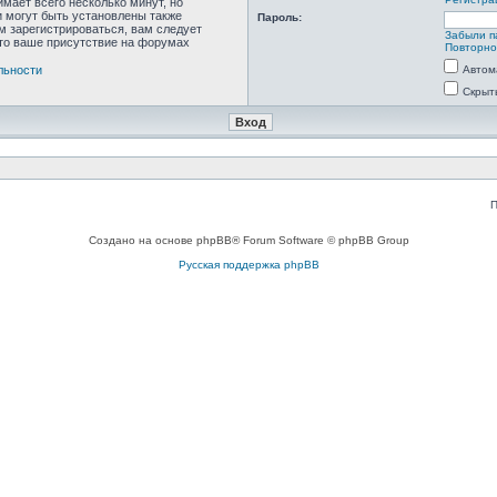
мает всего несколько минут, но
 могут быть установлены также
Пароль:
м зарегистрироваться, вам следует
Забыли п
что ваше присутствие на форумах
Повторно
льности
Автом
Скрыт
П
Создано на основе phpBB® Forum Software © phpBB Group
Русская поддержка phpBB