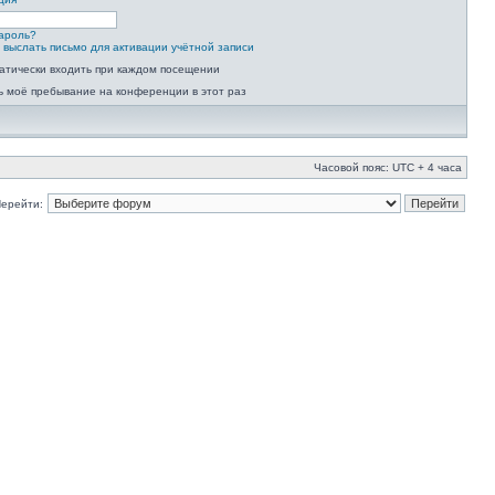
ароль?
 выслать письмо для активации учётной записи
атически входить при каждом посещении
ь моё пребывание на конференции в этот раз
Часовой пояс: UTC + 4 часа
ерейти: