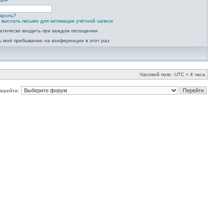
ароль?
 выслать письмо для активации учётной записи
атически входить при каждом посещении
ь моё пребывание на конференции в этот раз
Часовой пояс: UTC + 4 часа
ерейти: