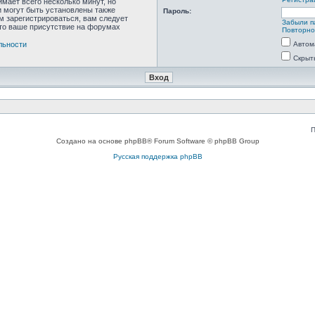
мает всего несколько минут, но
 могут быть установлены также
Пароль:
м зарегистрироваться, вам следует
Забыли п
что ваше присутствие на форумах
Повторно
льности
Автом
Скрыт
П
Создано на основе phpBB® Forum Software © phpBB Group
Русская поддержка phpBB