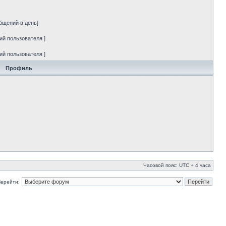
бщений в день]
ий пользователя ]
ий пользователя ]
Профиль
Часовой пояс: UTC + 4 часа
ерейти: