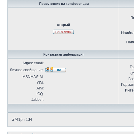
Присутствие на конференции
П
старый
Наибол
Наиб
Контактная информация
Адрес email:
Гр
Личное сообщение:
О
MSNM/WLM:
Воз
YIM:
Род за
AIM:
Инте
ICQ:
Jabber:
а741рн 134