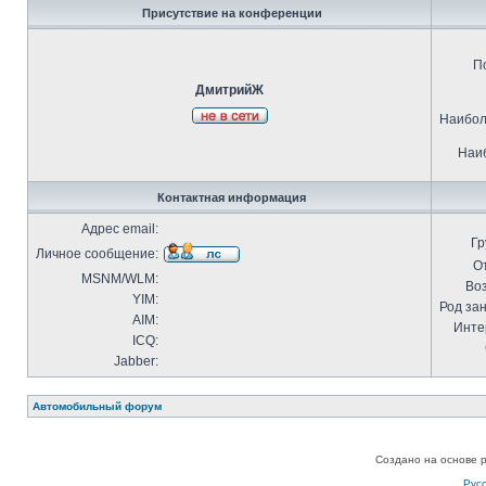
Присутствие на конференции
П
ДмитрийЖ
Наибол
Наиб
Контактная информация
Адрес email:
Гр
Личное сообщение:
О
MSNM/WLM:
Воз
YIM:
Род за
AIM:
Инте
ICQ:
Jabber:
Автомобильный форум
Создано на основе 
Рус