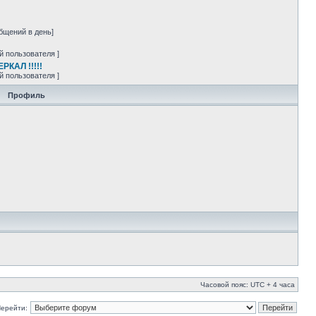
бщений в день]
й пользователя ]
РКАЛ !!!!!
й пользователя ]
Профиль
Часовой пояс: UTC + 4 часа
ерейти: