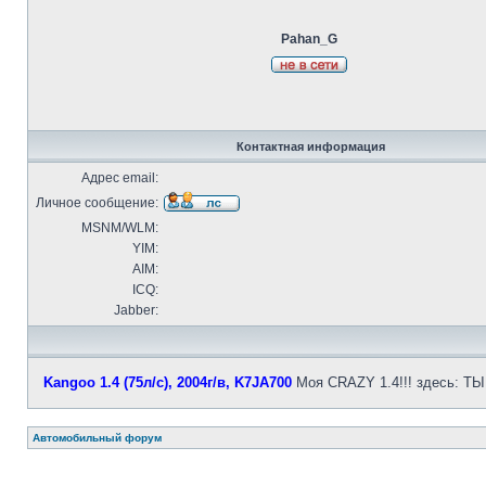
Pahan_G
Контактная информация
Адрес email:
Личное сообщение:
MSNM/WLM:
YIM:
AIM:
ICQ:
Jabber:
Kangoo 1.4 (75л/с), 2004г/в, K7JA700
Моя CRAZY 1.4!!! здесь: ТЫЦ
Автомобильный форум