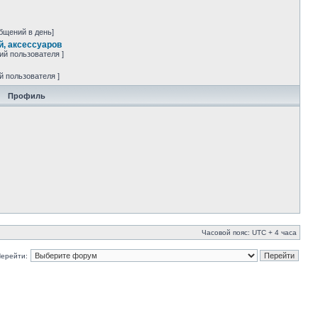
бщений в день]
й, аксессуаров
ий пользователя ]
й пользователя ]
Профиль
Часовой пояс: UTC + 4 часа
ерейти: