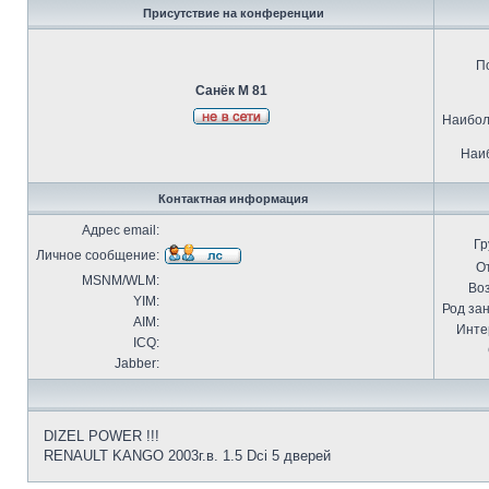
Присутствие на конференции
П
Санёк М 81
Наибол
Наиб
Контактная информация
Адрес email:
Гр
Личное сообщение:
О
MSNM/WLM:
Воз
YIM:
Род за
AIM:
Инте
ICQ:
Jabber:
DIZEL POWER !!!
RENAULT KANGO 2003г.в. 1.5 Dci 5 дверей